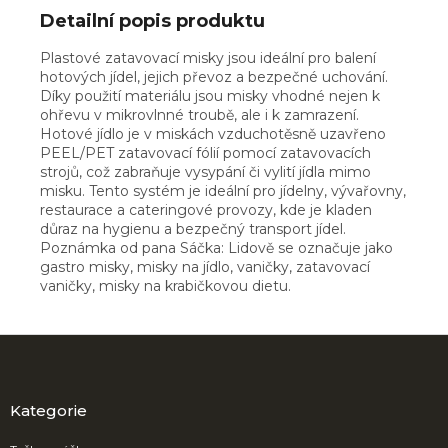
Detailní popis produktu
Plastové zatavovací misky jsou ideální pro balení
hotových jídel, jejich převoz a bezpečné uchování.
Díky použití materiálu jsou misky vhodné nejen k
ohřevu v mikrovlnné troubě, ale i k zamrazení.
Hotové jídlo je v miskách vzduchotěsně uzavřeno
PEEL/PET zatavovací fólií pomocí zatavovacích
strojů, což zabraňuje vysypání či vylití jídla mimo
misku. Tento systém je ideální pro jídelny, vývařovny,
restaurace a cateringové provozy, kde je kladen
důraz na hygienu a bezpečný transport jídel.
Poznámka od pana Sáčka: Lidově se označuje jako
gastro misky, misky na jídlo, vaničky, zatavovací
vaničky, misky na krabičkovou dietu.
Z
á
p
a
Kategorie
t