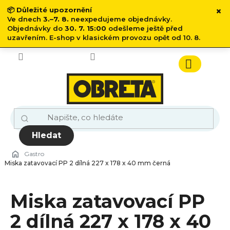
×
📦
Důležité upozornění
Ve dnech
3.–7. 8.
neexpedujeme objednávky.
Objednávky do
30. 7. 15:00
odešleme ještě před
uzavřením. E-shop v klasickém provozu opět od 10. 8.
Přejít
na
obsah
Nákupn
košík
Hledat
Gastro
Miska zatavovací PP 2 dílná 227 x 178 x 40 mm černá
Miska zatavovací PP
2 dílná 227 x 178 x 40