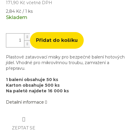
171,90 Kč včetně DPH
Měrná
2,84 Kč / 1 ks
cena:
Skladem
Přidat do košíku
Plastové zatavovací misky pro bezpečné balení hotových
jídel. Vhodné pro mikrovlnnou troubu, zamražení a
přepravu.
1 balení obsahuje 50 ks
Karton obsahuje 500 ks
Na paletě najdete 16 000 ks
Detailní informace
ZEPTAT SE