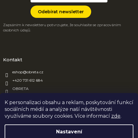
Odebírat newsletter
Zapsáním k newsletteru potvrzujete, že souhlasíte se zpracováním
osobních údajů.
Kontakt
eshop
@
obreta.cz
+420 731 612 684
OBRETA
obreta_obaly
K personalizaci obsahu a reklam, poskytování funkcí
sociálních médií a analýze naší návštěvnosti
využíváme soubory cookies. Více informací
zde
.
Vytvořil Shoptet
Nastavení