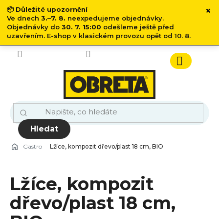
×
📦
Důležité upozornění
Ve dnech
3.–7. 8.
neexpedujeme objednávky.
Objednávky do
30. 7. 15:00
odešleme ještě před
uzavřením. E-shop v klasickém provozu opět od 10. 8.
Přejít
na
obsah
Nákupn
košík
Hledat
Gastro
Lžíce, kompozit dřevo/plast 18 cm, BIO
Lžíce, kompozit
dřevo/plast 18 cm,