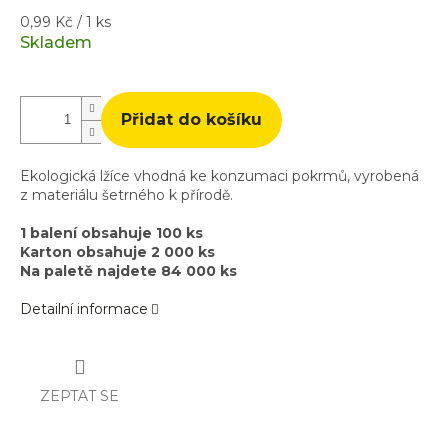
Měrná
0,99 Kč / 1 ks
cena:
Skladem
Přidat do košíku
Ekologická lžíce vhodná ke konzumaci pokrmů, vyrobená
z materiálu šetrného k přírodě.
1 balení obsahuje 100 ks
Karton obsahuje 2 000 ks
Na paletě najdete 84 000 ks
Detailní informace
ZEPTAT SE