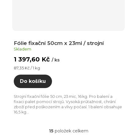
Fólie fixační 50cm x 23mi / strojní
Skladem
1 397,60 Kč
/ ks
Měrná
87,35 Kč / 1 kg
cena:
Do košíku
Strojní fixační fólie 50 cm, 23 mic, 16 kg. Pro balení a
fixaci palet pomocí strojů. Vysoká průtažnost, chrání
zboží před poškozením a vlivy počasí. 1 balení obsahuje
16,5 kg...
15
položek celkem
O