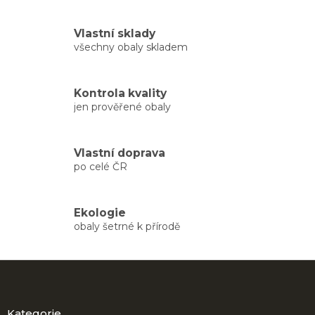
v
l
á
Vlastní sklady
d
všechny obaly skladem
a
c
í
Kontrola kvality
p
jen prověřené obaly
r
v
k
y
Vlastní doprava
v
po celé ČR
ý
p
i
Ekologie
s
obaly šetrné k přírodě
u
Z
á
p
a
Kategorie