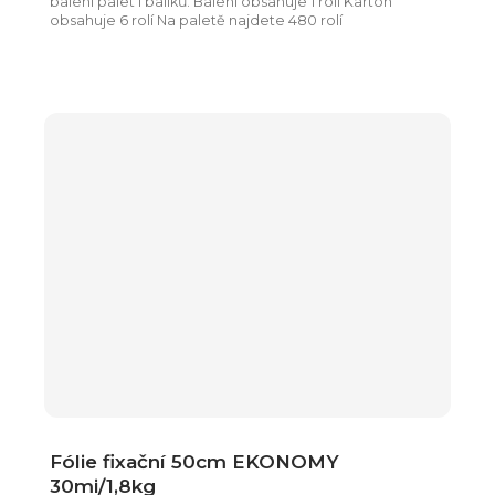
balení palet i balíků. Balení obsahuje 1 roli Karton
obsahuje 6 rolí Na paletě najdete 480 rolí
Fólie fixační 50cm EKONOMY
30mi/1,8kg