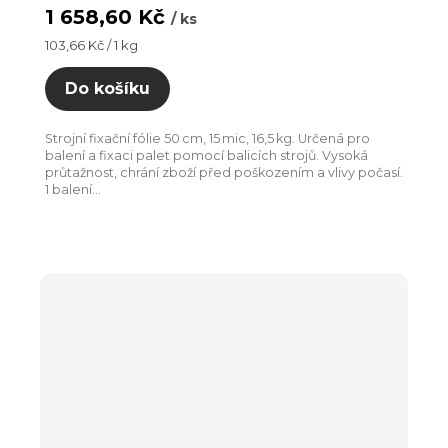
1 658,60 Kč
/ ks
Měrná
103,66 Kč / 1 kg
cena:
Do košíku
Strojní fixační fólie 50 cm, 15 mic, 16,5 kg. Určená pro
balení a fixaci palet pomocí balicích strojů. Vysoká
průtažnost, chrání zboží před poškozením a vlivy počasí.
1 balení...