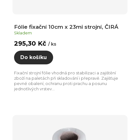
t
ů
Fólie fixační 10cm x 23mi strojní, ČIRÁ
Skladem
295,30 Kč
/ ks
Do košíku
Fixační strojní fólie vhodná pro stabilizaci a zajištění
zboží na paletách při skladování i přepravě. Zajišťuje
pevné obalení, ochranu proti prachu a posunu
jednotlivých vrstev...