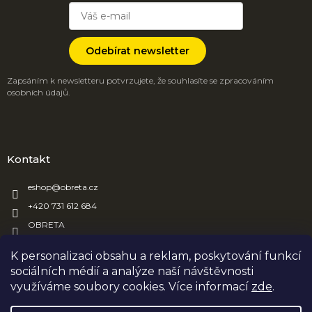
Odebírat newsletter
Zapsáním k newsletteru potvrzujete, že souhlasíte se zpracováním
osobních údajů.
Kontakt
eshop
@
obreta.cz
+420 731 612 684
OBRETA
obreta_obaly
K personalizaci obsahu a reklam, poskytování funkcí
sociálních médií a analýze naší návštěvnosti
využíváme soubory cookies. Více informací
zde
.