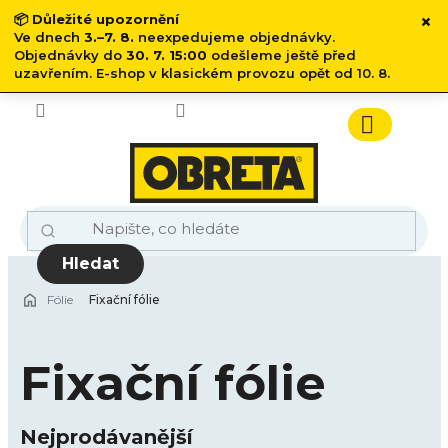
×
📦
Důležité upozornění
Ve dnech
3.–7. 8.
neexpedujeme objednávky.
Objednávky do
30. 7. 15:00
odešleme ještě před
uzavřením. E-shop v klasickém provozu opět od 10. 8.
Přejít
na
obsah
Nákupn
košík
Hledat
Fólie
Fixační fólie
Fixační fólie
Nejprodávanější