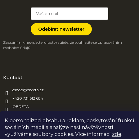
Odebírat newsletter
Zapsáním k newsletteru potvrzujete, že souhlasíte se zpracováním
osobních údajů.
Kontakt
eshop
@
obreta.cz
+420 731 612 684
OBRETA
obreta_obaly
K personalizaci obsahu a reklam, poskytování funkcí
sociálních médií a analýze naší návštěvnosti
využíváme soubory cookies. Více informací
zde
.