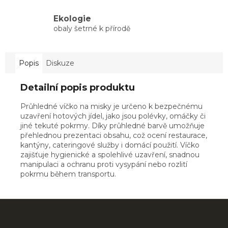
Ekologie
obaly šetrné k přírodě
Popis
Diskuze
Detailní popis produktu
Průhledné víčko na misky je určeno k bezpečnému
uzavření hotových jídel, jako jsou polévky, omáčky či
jiné tekuté pokrmy. Díky průhledné barvě umožňuje
přehlednou prezentaci obsahu, což ocení restaurace,
kantýny, cateringové služby i domácí použití. Víčko
zajišťuje hygienické a spolehlivé uzavření, snadnou
manipulaci a ochranu proti vysypání nebo rozlití
pokrmu během transportu.
Z
á
p