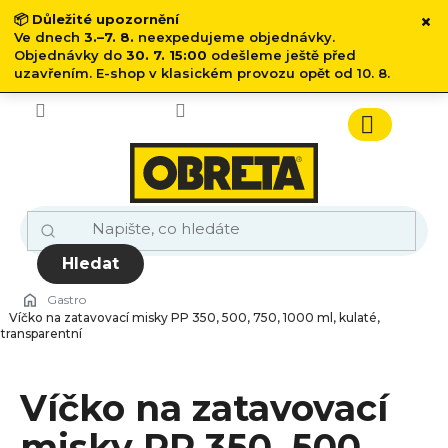
×
📦
Důležité upozornění
Ve dnech
3.–7. 8.
neexpedujeme objednávky.
Objednávky do
30. 7. 15:00
odešleme ještě před
uzavřením. E-shop v klasickém provozu opět od 10. 8.
Přejít
na
obsah
Nákupn
košík
Hledat
Gastro
Víčko na zatavovací misky PP 350, 500, 750, 1000 ml, kulaté,
transparentní
Víčko na zatavovací
misky PP 350, 500,