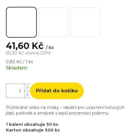
41,60 Kč
/ ks
50,30 Kč včetně DPH
Měrná
0,83 Kč / 1 ks
cena:
Skladem
Přidat do košíku
Průhledné víčko na misky – ideální pro uzavření hotových
jídel, polévek a omáček s lepší prezentací pokrmu.
1 balení obsahuje 50 ks
Karton obsahuje 500 ks