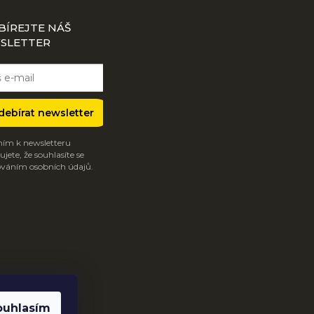
BÍREJTE NÁŠ
SLETTER
debírat newsletter
ím k newsletteru
jete, že souhlasíte se
váním osobních údajů.
ouhlasím