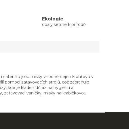
Ekologie
obaly šetrné k přírodě
tí materiálu jsou misky vhodné nejen k ohřevu v
ií pomocí zatavovacích strojů, což zabraňuje
vozy, kde je kladen důraz na hygienu a
y, zatavovací vaničky, misky na krabičkovou