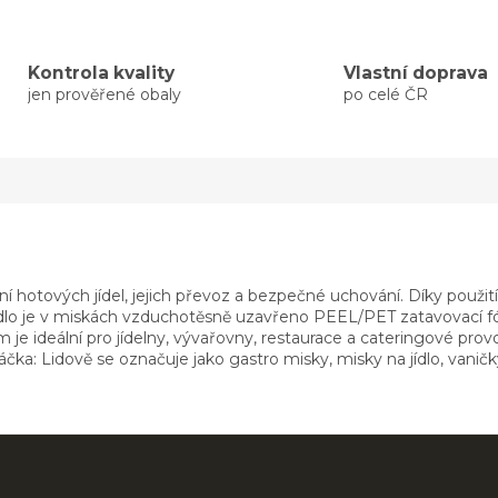
Kontrola kvality
Vlastní doprava
jen prověřené obaly
po celé ČR
ení hotových jídel, jejich převoz a bezpečné uchování. Díky použi
jídlo je v miskách vzduchotěsně uzavřeno PEEL/PET zatavovací fól
ém je ideální pro jídelny, vývařovny, restaurace a cateringové pro
ka: Lidově se označuje jako gastro misky, misky na jídlo, vaničk