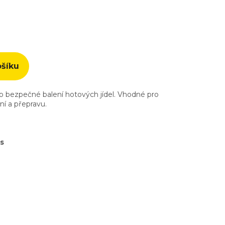
ošíku
o bezpečné balení hotových jídel. Vhodné pro
í a přepravu.
ks