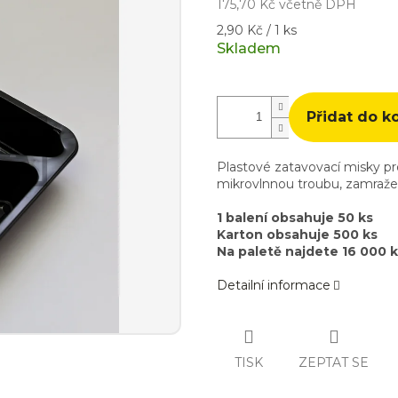
175,70 Kč včetně DPH
Měrná
2,90 Kč / 1 ks
cena:
Skladem
Přidat do k
Plastové zatavovací misky pr
mikrovlnnou troubu, zamražen
1 balení obsahuje 50 ks
Karton obsahuje 500 ks
Na paletě najdete 16 000 
Detailní informace
TISK
ZEPTAT SE