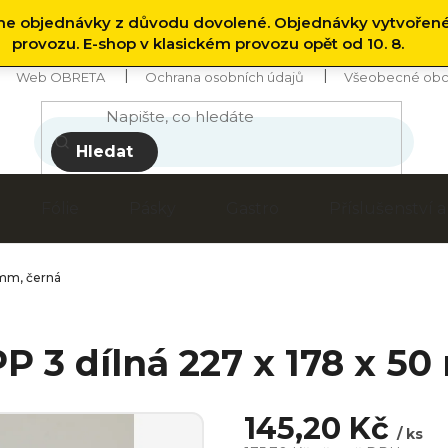
 objednávky z důvodu dovolené. Objednávky vytvořen
provozu. E-shop v klasickém provozu opět od 10. 8.
Web OBRETA
Ochrana osobních údajů
Všeobecné obc
Hledat
Fólie
Pásky
Gastro
Příslušenství
 mm, černá
P 3 dílná 227 x 178 x 5
145,20 Kč
/ ks