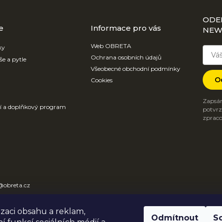
ODE
e
Informace pro vás
NEW
Web OBRETA
ky
Ochrana osobních údajů
še a pytle
Všeobecné obchodní podmínky
O
Cookies
Zapsán
ví a doplňkový program
potvrzu
zpraco
@
obreta.cz
31 612 684
izaci obsahu a reklam,
TA
Odmítnout
S