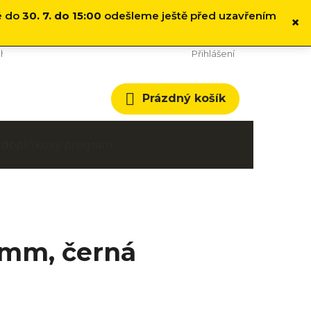
é do
30. 7. do 15:00
odešleme ještě před uzavřením
×
hodní podmínky
Cookies
Přihlášení
Nákupní
Prázdný košík
košík
 a doplňkový program
0 mm, černá