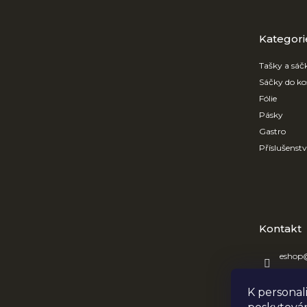
a
t
Přeskočit
kategorie
Kategori
í
Tašky a sáč
Sáčky do ko
Fólie
Pásky
Gastro
Příslušenst
Kontakt
eshop
+420 7
K personal
OBRE