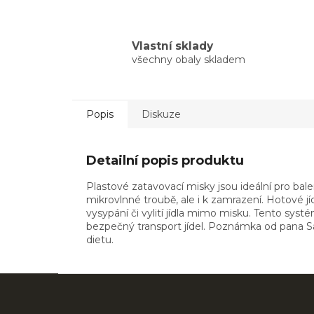
Vlastní sklady
všechny obaly skladem
Popis
Diskuze
Detailní popis produktu
Plastové zatavovací misky jsou ideální pro bal
mikrovlnné troubě, ale i k zamrazení. Hotové 
vysypání či vylití jídla mimo misku. Tento syst
bezpečný transport jídel. Poznámka od pana Sáč
dietu.
Z
á
p