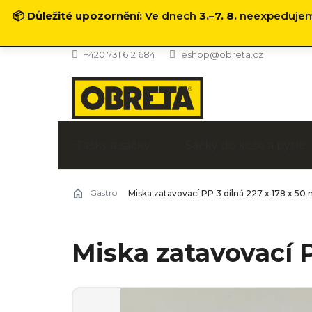
📦
Důležité upozornění:
Ve dnech
3.–7. 8.
neexpedujeme
Přejít
+420 731 612 684
eshop@obreta.cz
na
obsah
Tašky a sáčky
Sáčky do koše a pytle
Gastro
Miska zatavovací PP 3 dílná 227 x 178 x 50
Miska zatavovací P