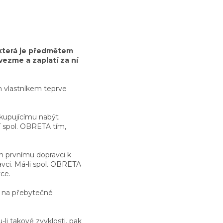
 která je předmětem
vezme a zaplatí za ní
ím vlastníkem teprve
 kupujícímu nabýt
í spol. OBRETA tím,
m prvnímu dopravci k
avci. Má-li spol. OBRETA
ce.
i na přebytečné
-li takové zvyklosti, pak