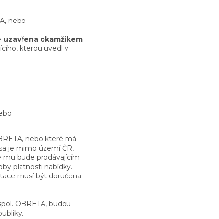
TA, nebo
e uzavřena okamžikem
cího, kterou uvedl v
nebo
 OBRETA, nebo které má
esa je mimo území ČR,
ré mu bude prodávajícím
by platnosti nabídky.
tace musí být doručena
 spol. OBRETA, budou
ubliky.