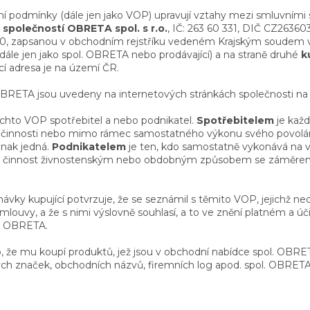
 podmínky (dále jen jako VOP) upravují vztahy mezi smluvními
ě
společností OBRETA spol. s r.o.
, IČ: 263 60 331, DIČ CZ263603
0, zapsanou v obchodním rejstříku vedeném Krajským soudem v P
(dále jen jako spol. OBRETA nebo prodávající) a na straně druhé
k
cí adresa je na území ČR.
 OBRETA jsou uvedeny na internetových stránkách společnosti n
ěchto VOP spotřebitel a nebo podnikatel.
Spotřebitelem
je každ
 činnosti nebo mimo rámec samostatného výkonu svého povolán
inak jedná.
Podnikatelem
je ten, kdo samostatně vykonává na vl
 činnost živnostenským nebo obdobným způsobem se záměrem č
vky kupující potvrzuje, že se seznámil s těmito VOP, jejichž ned
mlouvy, a že s nimi výslovně souhlasí, a to ve znění platném a 
l. OBRETA.
o, že mu koupí produktů, jež jsou v obchodní nabídce spol. OBRET
ných značek, obchodních názvů, firemních log apod. spol. OBRET