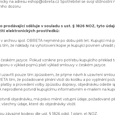
nicky na adresu eshop@obreta.cz Spotřebitel se svojí stížnostní 
ního dozoru.
 prodávající sděluje v souladu s ust. § 1826 NOZ, tyto údaje
žití elektronických prostředků:
v archivu spol. OBRETA nejméně po dobu pěti let. Kupující má p
 tím, že náklady na vyhotovení kopie je kupující povinen uhradit
v českém jazyce. Pokud vznikne pro potřebu kupujícího překlad 
dě sporu o výklad pojmů platí výklad smlouvy v českém jazyce.
í uzavřít pouze tím způsobem, že přijme návrh k uzavření smlo
TA tím, že požadované plnění vloží do košíku a po vyplnění pož
platby a provedení volby způsobu dopravy, objednávku odešle sp
 neprodleně potvrdí kupujícímu informativním e-mailem na kupu
potvrdí objednávku, má právo měnit vstupní údaje, požadované pl
 všechny údaje, které do objednávky vložil.
ou závazné kodexy dle ust. § 1826 odst. 1 písm. e) NOZ.