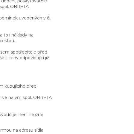
 dodání, poskytovatele
 spol. OBRETA.
podmínek uvedených v čl.
 to i náklady na
cestou.
lasem spotřebitele před
st ceny odpovídající již
m kupujícího před
isle na vůli spol. OBRETA
důvodů jej není možné
ormou na adresu sídla