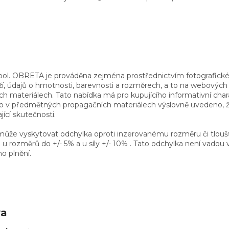
spol. OBRETA je prováděna zejména prostřednictvím fotografické
í, údajů o hmotnosti, barevnosti a rozměrech, a to na webovýc
ch materiálech. Tato nabídka má pro kupujícího informativní char
 v předmětných propagačních materiálech výslovně uvedeno, že
ící skutečnosti.
ůže vyskytovat odchylka oproti inzerovanému rozměru či tlouš
u rozměrů do +/- 5% a u síly +/- 10% . Tato odchylka není vadou
o plnění.
va