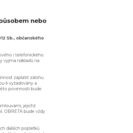
 způsobem nebo
2012 Sb., občanského
tového i telefonického
ky vyjma nákladů na
nnost zaplatit zálohu
ou-li vyžadovány a
této povinnosti bude
mlouvami, jejichž
pol. OBRETA bude vždy
ch dalších poplatků