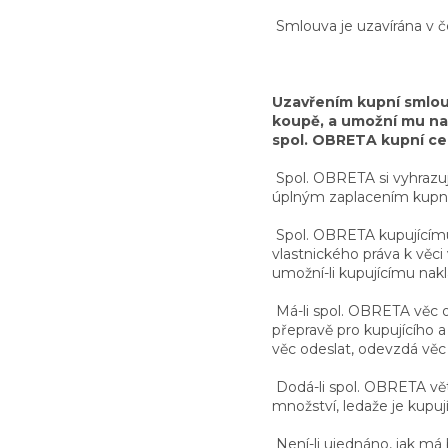
Smlouva je uzavírána v 
Uzavřením kupní smlou
koupě, a umožní mu nabý
spol. OBRETA kupní ce
Spol. OBRETA si vyhrazuj
úplným zaplacením kupní
Spol. OBRETA kupujícímu 
vlastnického práva k věc
umožní-li kupujícímu nak
Má-li spol. OBRETA věc 
přepravě pro kupujícího a
věc odeslat, odevzdá věc
Dodá-li spol. OBRETA vět
množství, ledaže je kupu
Není-li ujednáno, jak má 