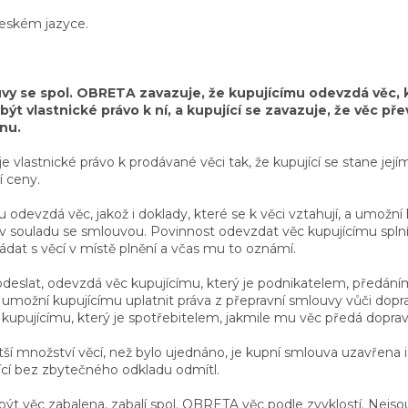
českém jazyce.
vy se spol. OBRETA zavazuje, že kupujícímu odevzdá věc,
t vlastnické právo k ní, a kupující se zavazuje, že věc pře
nu.
e vlastnické právo k prodávané věci tak, že kupující se stane jej
 ceny.
odevzdá věc, jakož i doklady, které se k věci vztahují, a umožní
i v souladu se smlouvou. Povinnost odevzdat věc kupujícímu spln
ládat s věcí v místě plnění a včas mu to oznámí.
odeslat, odevzdá věc kupujícímu, který je podnikatelem, předání
 umožní kupujícímu uplatnit práva z přepravní smlouvy vůči dopr
 kupujícímu, který je spotřebitelem, jakmile mu věc předá doprav
ší množství věcí, než bylo ujednáno, je kupní smlouva uzavřena 
jící bez zbytečného odkladu odmítl.
být věc zabalena, zabalí spol. OBRETA věc podle zvyklostí. Nejsou