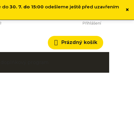
é do
30. 7. do 15:00
odešleme ještě před uzavřením
×
hodní podmínky
Cookies
Přihlášení
Nákupní
Prázdný košík
košík
 a doplňkový program