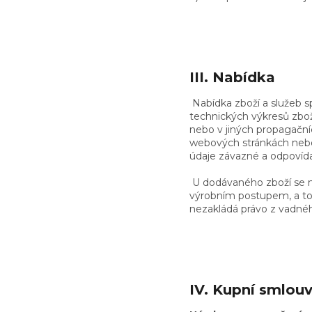
III. Nabídka
Nabídka zboží a služeb 
technických výkresů zbož
nebo v jiných propagační
webových stránkách nebo
údaje závazné a odpovídaj
U dodávaného zboží se m
výrobním postupem, a to 
nezakládá právo z vadnéh
IV. Kupní smlou