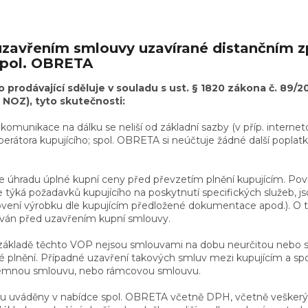
d uzavřením smlouvy uzavírané distančním
spol. OBRETA
 prodávající sděluje v souladu s ust. § 1820 zákona č. 89/
 NOZ), tyto skutečnosti:
komunikace na dálku se neliší od základní sazby (v příp. interne
perátora kupujícího; spol. OBRETA si neúčtuje žádné další poplat
 úhradu úplné kupní ceny před převzetím plnění kupujícím. Povi
týká požadavků kupujícího na poskytnutí specifických služeb, js
ovení výrobku dle kupujícím předložené dokumentace apod.). O 
ován před uzavřením kupní smlouvy.
základě těchto VOP nejsou smlouvami na dobu neurčitou nebo s
plnění. Případné uzavření takových smluv mezi kupujícím a s
emnou smlouvu, nebo rámcovou smlouvu.
sou uváděny v nabídce spol. OBRETA včetně DPH, včetně veškerý