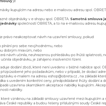
smlouvy
je
ednávky kupujícím na adresu nebo e-mailovou adresu spol. OBRE
ávazné objednávky v e-shopu spol. OBRETA.
Samotná smlouva j
bjednávky
společností OBRETA, a to na e-mailovou adresu kupují
je právo neakceptovat návrh na uzavření smlouvy, pokud
 k plnění pro sebe nevýhodnému, nebo
címu dobrým mravům, nebo
terá návrh učinila, neuhrazenou pohledávku po lhůtě splatnosti, 
 učinila objednávku, je zahájeno insolvenční řízení.
požaduje dodání zboží, které není uvedeno v běžné nabídce spol.
i přizpůsobené jeho požadavkům, nebo v případě, že dodací adr
 poptávku e-mailem na adresu eshop@obreta.cz , na základě kte
ka s uvedením konkrétní ceny, předpokládané lhůty dodání a do
ípadě uzavřena okamžikem akceptace nabídky kupujícím. Akcep
nosti nabídky.
, které vzniknou na základě smlouvy uzavřené mezi kupujícím a
áva České republiky a budou řešeny příslušnými soudy České rep