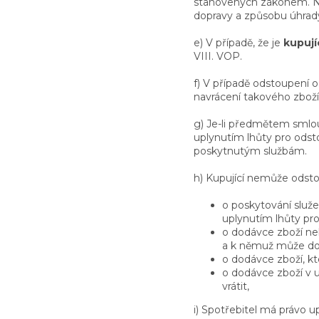
stanovených zákonem. Nák
dopravy a způsobu úhrady
e) V případě, že je
kupují
VIII. VOP.
f) V případě odstoupení o
navrácení takového zboží
g) Je-li předmětem smlou
uplynutím lhůty pro odsto
poskytnutým službám.
h) Kupující nemůže odsto
o poskytování služ
uplynutím lhůty pr
o dodávce zboží neb
a k němuž může doj
o dodávce zboží, kt
o dodávce zboží v u
vrátit,
i) Spotřebitel má právo u