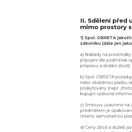
II. Sdělení pře
mimo prostory 
1) Spol. OBRETA jakožto
zákoníku (dále jen jako
a) Náklady na prostředky 
připojení dle podmínek o
přepravu a dodání zboží).
b) Spol. OBRETA požaduje
nebo obdobnou platbu se 
poskytovány (např. zhot
kupující výslovně inform
c) Smlouvy uzavřené na 
předmětem je opakované 
řešeno samostatnou pís
d) Ceny zboží a služeb j