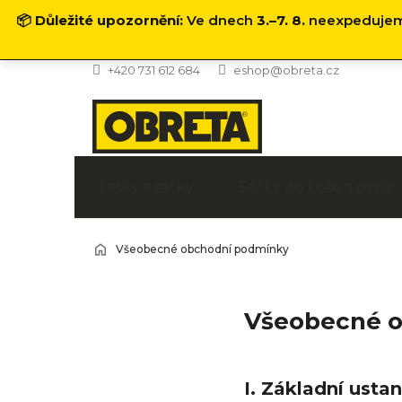
📦
Důležité upozornění:
Ve dnech
3.–7. 8.
neexpedujeme
Přejít
+420 731 612 684
eshop@obreta.cz
na
obsah
Tašky a sáčky
Sáčky do koše a pytle
Všeobecné obchodní podmínky
Všeobecné 
I. Základní usta