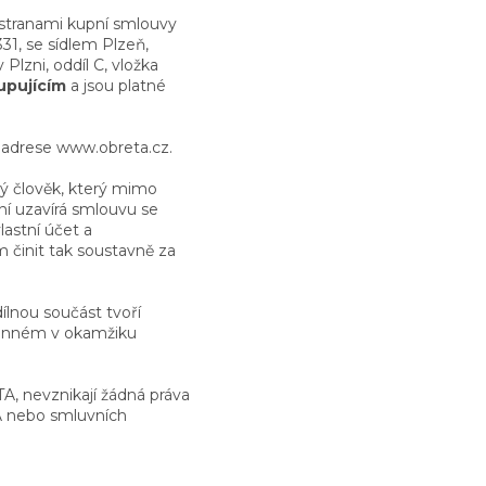
 stranami kupní smlouvy
31, se sídlem Plzeň,
lzni, oddíl C, vložka
upujícím
a jsou platné
a adrese www.obreta.cz.
ý člověk, který mimo
í uzavírá smlouvu se
astní účet a
init tak soustavně za
ílnou součást tvoří
účinném v okamžiku
A, nevznikají žádná práva
A nebo smluvních