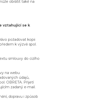
může obrátit také na
 vztahující se k
rávo požadovat kopii
 předem k výzvě spol.
textu smlouvy do cizího
uvy na webu
adovaných údajů,
ol. OBRETA. Přijetí
jícím zadaný e-mail.
nění, dopravu i způsob