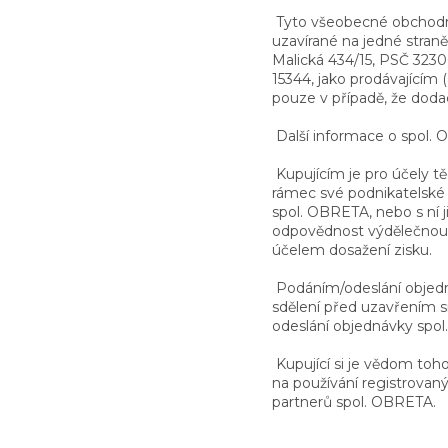
Tyto všeobecné obchodní
uzavírané na jedné stran
Malická 434/15, PSČ 3230
15344, jako prodávajícím 
pouze v případě, že doda
Další informace o spol.
Kupujícím je pro účely t
rámec své podnikatelské
spol. OBRETA, nebo s ní j
odpovědnost výdělečnou
účelem dosažení zisku.
Podáním/odeslání objedná
sdělení před uzavřením s
odeslání objednávky spo
Kupující si je vědom toh
na používání registrova
partnerů spol. OBRETA.