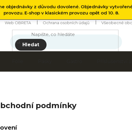
 objednávky z důvodu dovolené. Objednávky vytvořen
provozu. E-shop v klasickém provozu opět od 10. 8.
Web OBRETA
Ochrana osobních údajů
Všeobecné obc
Hledat
Fólie
Pásky
Gastro
Příslušenství
obchodní podmínky
novení