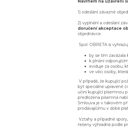
Návrhem na uzavření 
1) odeslání závazné obj
2) vyplnění a odeslání z
doručení akceptace o
objednávce.
Spol. OBRETA si vyhrazu
by se tím zavázala
k plnění odporují
eviduje za osobu, k
ve věci osoby, která
V případě, že kupující 
být speciálně upravené č
učiní kupující písemnou
předložena písemná nabíd
Smlouva je v takovém př
prodávajícímu v době plat
Vztahy a případné spory
řešeny výhradně podle pr