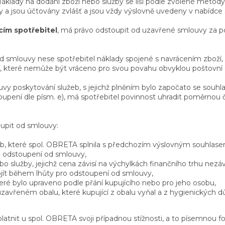
lady na dodání zboží nebo služby se liší podle zvolené metody
 a jsou účtovány zvlášť a jsou vždy výslovně uvedeny v nabídce
cím spotřebitel
, má právo odstoupit od uzavřené smlouvy za 
d smlouvy nese spotřebitel náklady spojené s navrácením zboží, a
, které nemůže být vráceno pro svou povahu obvyklou poštovní 
vy poskytování služeb, s jejichž plněním bylo započato se souh
upení dle písm. e), má spotřebitel povinnost uhradit poměrnou čá
upit od smlouvy:
eb, které spol. OBRETA splnila s předchozím výslovným souhlase
o odstoupení od smlouvy,
o služby, jejichž cena závisí na výchylkách finančního trhu nezáv
ít během lhůty pro odstoupení od smlouvy,
eré bylo upraveno podle přání kupujícího nebo pro jeho osobu,
zavřeném obalu, které kupující z obalu vyňal a z hygienických 
platnit u spol. OBRETA svoji případnou stížnosti, a to písemnou f