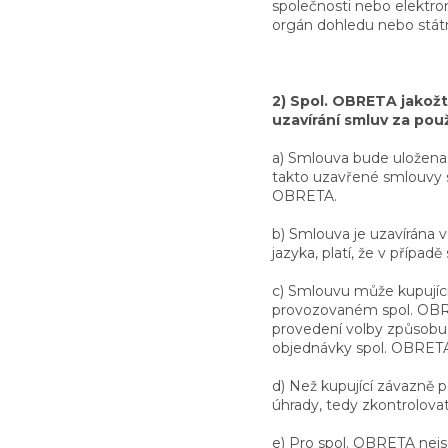
společnosti nebo elektro
orgán dohledu nebo stát
2) Spol. OBRETA jakožto
uzavírání smluv za pou
a) Smlouva bude uložena 
takto uzavřené smlouvy s
OBRETA.
b) Smlouva je uzavírána 
jazyka, platí, že v přípa
c) Smlouvu může kupujíc
provozovaném spol. OBRE
provedení volby způsobu 
objednávky spol. OBRETA
d) Než kupující závazně 
úhrady, tedy zkontrolovat
e) Pro spol. OBRETA nejs