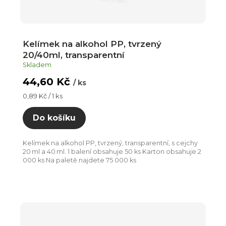
t
ů
Kelímek na alkohol PP, tvrzený
20/40ml, transparentní
Skladem
44,60 Kč
/ ks
Měrná
0,89 Kč / 1 ks
cena:
Do košíku
Kelímek na alkohol PP, tvrzený, transparentní, s cejchy
20 ml a 40 ml. 1 balení obsahuje 50 ks Karton obsahuje 2
000 ks Na paletě najdete 75 000 ks