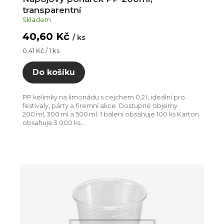
transparentní
Skladem
40,60 Kč
/ ks
Měrná
0,41 Kč / 1 ks
cena:
Do košíku
PP kelímky na limonádu s cejchem 0,2 l, ideální pro
festivaly, párty a firemní akce. Dostupné objemy
200 ml, 300 ml a 500 ml. 1 balení obsahuje 100 ks Karton
obsahuje 3 000 ks...