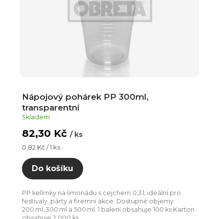
Nápojový pohárek PP 300ml,
transparentní
Skladem
82,30 Kč
/ ks
Měrná
0,82 Kč / 1 ks
cena:
Do košíku
PP kelímky na limonádu s cejchem 0,3 l, ideální pro
festivaly, párty a firemní akce. Dostupné objemy
200 ml, 300 ml a 500 ml. 1 balení obsahuje 100 ks Karton
obsahuje 2 000 ks...