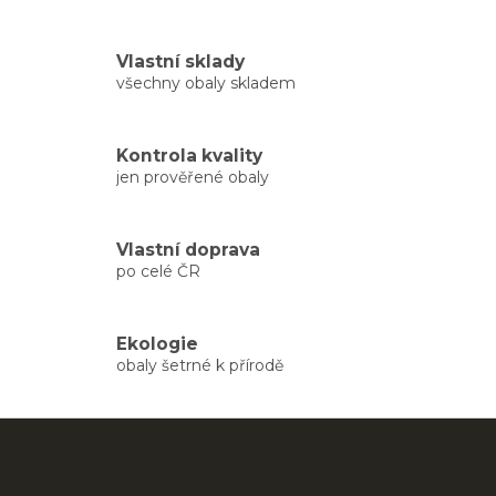
v
l
á
Vlastní sklady
d
všechny obaly skladem
a
c
í
Kontrola kvality
p
jen prověřené obaly
r
v
k
y
Vlastní doprava
v
po celé ČR
ý
p
i
Ekologie
s
obaly šetrné k přírodě
u
Z
á
p