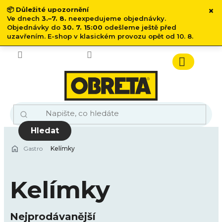
×
📦
Důležité upozornění
Ve dnech
3.–7. 8.
neexpedujeme objednávky.
Objednávky do
30. 7. 15:00
odešleme ještě před
uzavřením. E-shop v klasickém provozu opět od 10. 8.
Přejít
na
obsah
Nákupn
košík
Hledat
Gastro
Kelímky
Kelímky
Nejprodávanější