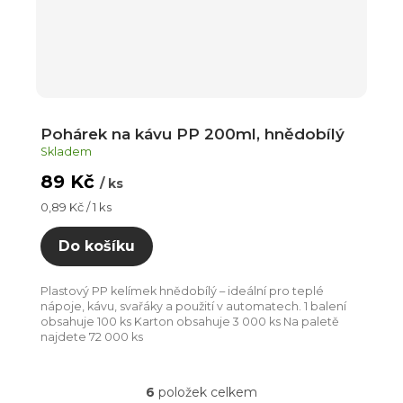
Pohárek na kávu PP 200ml, hnědobílý
Skladem
89 Kč
/ ks
Měrná
0,89 Kč / 1 ks
cena:
Do košíku
Plastový PP kelímek hnědobílý – ideální pro teplé
nápoje, kávu, svařáky a použití v automatech. 1 balení
obsahuje 100 ks Karton obsahuje 3 000 ks Na paletě
najdete 72 000 ks
6
položek celkem
O