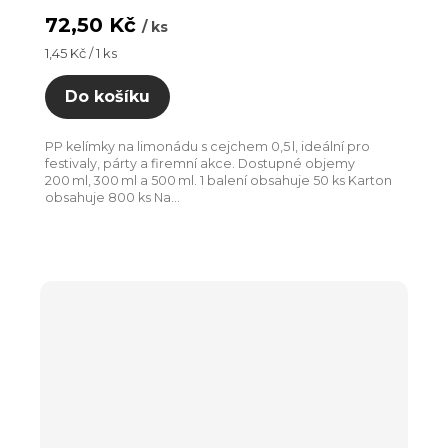
72,50 Kč
/ ks
Měrná
1,45 Kč / 1 ks
cena:
Do košíku
PP kelímky na limonádu s cejchem 0,5 l, ideální pro
festivaly, párty a firemní akce. Dostupné objemy
200 ml, 300 ml a 500 ml. 1 balení obsahuje 50 ks Karton
obsahuje 800 ks Na...