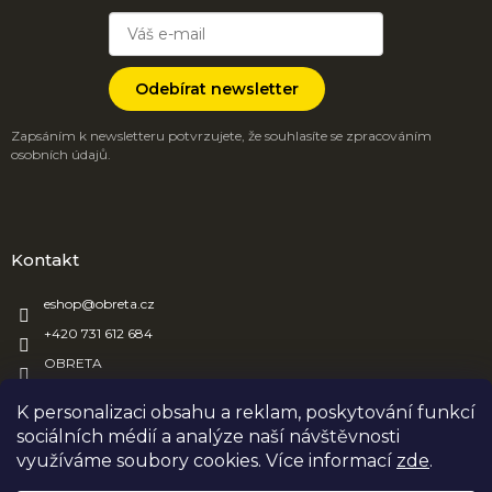
Odebírat newsletter
Zapsáním k newsletteru potvrzujete, že souhlasíte se zpracováním
osobních údajů.
Kontakt
eshop
@
obreta.cz
+420 731 612 684
OBRETA
obreta_obaly
K personalizaci obsahu a reklam, poskytování funkcí
sociálních médií a analýze naší návštěvnosti
využíváme soubory cookies. Více informací
zde
.