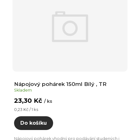
Nápojový pohárek 150ml Bílý , TR
Skladem
23,30 Kč
/ ks
Měrná
0,23 Kč / 1 ks
cena:
Do košíku
Nápojový pohárek vhodný pro podávání studených i