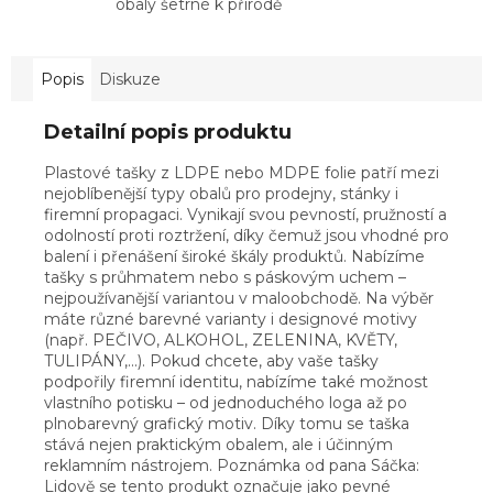
obaly šetrné k přírodě
Popis
Diskuze
Detailní popis produktu
Plastové tašky z LDPE nebo MDPE folie patří mezi
nejoblíbenější typy obalů pro prodejny, stánky i
firemní propagaci. Vynikají svou pevností, pružností a
odolností proti roztržení, díky čemuž jsou vhodné pro
balení i přenášení široké škály produktů. Nabízíme
tašky s průhmatem nebo s páskovým uchem –
nejpoužívanější variantou v maloobchodě. Na výběr
máte různé barevné varianty i designové motivy
(např. PEČIVO, ALKOHOL, ZELENINA, KVĚTY,
TULIPÁNY,...). Pokud chcete, aby vaše tašky
podpořily firemní identitu, nabízíme také možnost
vlastního potisku – od jednoduchého loga až po
plnobarevný grafický motiv. Díky tomu se taška
stává nejen praktickým obalem, ale i účinným
reklamním nástrojem. Poznámka od pana Sáčka:
Lidově se tento produkt označuje jako pevné