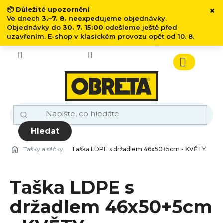
×
📦
Důležité upozornění
Ve dnech
3.–7. 8.
neexpedujeme objednávky.
Objednávky do
30. 7. 15:00
odešleme ještě před
uzavřením. E-shop v klasickém provozu opět od 10. 8.
Přejít
na
obsah
Nákupn
košík
Hledat
Tašky a sáčky
Taška LDPE s držadlem 46x50+5cm - KVĚTY
Taška LDPE s
držadlem 46x50+5cm