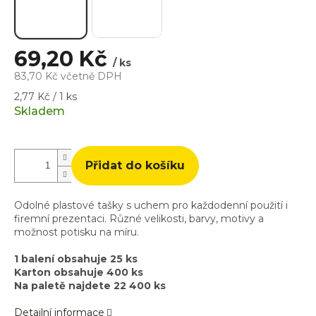
69,20 Kč
/ ks
83,70 Kč včetně DPH
Měrná
2,77 Kč / 1 ks
cena:
Skladem
Přidat do košíku
Odolné plastové tašky s uchem pro každodenní použití i
firemní prezentaci. Různé velikosti, barvy, motivy a
možnost potisku na míru.
1 balení obsahuje 25 ks
Karton obsahuje 400 ks
Na paletě najdete 22 400 ks
Detailní informace