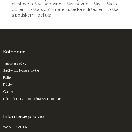
plastové tašky, odnosné tašky, pevné tašky, taška s
uchem, taška s průhmatem, taška s držadlem, taška
s potiskem, igelitka.
Z
á
p
a
Kategorie
t
í
Tašky a sáčky
Sáčky do koše a pytle
Fólie
Pásky
Gastro
Příslušenství a doplňkový program
Informace pro vás
Web OBRETA