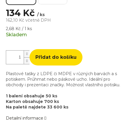
134 Kč
/ ks
162,10 Kč včetně DPH
Měrná
2,68 Kč / 1 ks
cena:
Skladem
Přidat do košíku
Plastové tašky z LDPE či MDPE v různých barvách a s
potiskem. Průhmat nebo páskové ucho. Ideální pro
obchody i prezentaci značky. Možnost vlastního potisku.
1 balení obsahuje 50 ks
Karton obsahuje 700 ks
Na paletě najdete 33 600 ks
Detailní informace