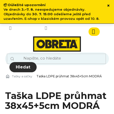
×
📦
Důležité upozornění
Ve dnech
3.–7. 8.
neexpedujeme objednávky.
Objednávky do
30. 7. 15:00
odešleme ještě před
uzavřením. E-shop v klasickém provozu opět od 10. 8.
Přejít
na
obsah
Nákupn
košík
Hledat
Tašky a sáčky
Taška LDPE průhmat 38x45+5cm MODRÁ
Taška LDPE průhmat
38x45+5cm MODRÁ