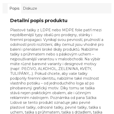
Popis
Diskuze
Detailní popis produktu
Plastové tašky z LDPE nebo MDPE folie patří mezi
nejoblíbenější typy obalů pro prodejny, stánky i
firemní propagaci. Vynikají svou pevností, pružností a
odolností proti roztržení, díky čemuž jsou vhodné pro
balení i přenášení široké škály produktů. Nabízíme
tašky s průhmatem nebo s páskovým uchem –
nejpoužívanější variantou v maloobchodě. Na výběr
máte různé barevné varianty i designové motivy
(např. PEČIVO, ALKOHOL, ZELENINA, KVĚTY,
TULIPÁNY,...). Pokud chcete, aby vaše tašky
podpořily firemní identitu, nabízíme také možnost
vlastního potisku – od jednoduchého loga až po
plnobarevný grafický motiv. Díky tomu se taška
stává nejen praktickým obalem, ale i účinným
reklamním nástrojem. Poznámka od pana Sáčka:
Lidově se tento produkt označuje jako pevné
plastové tašky, odnosné tašky, pevné tašky, taška s
uchem, taška s průhmatem, taška s držadlem, taška