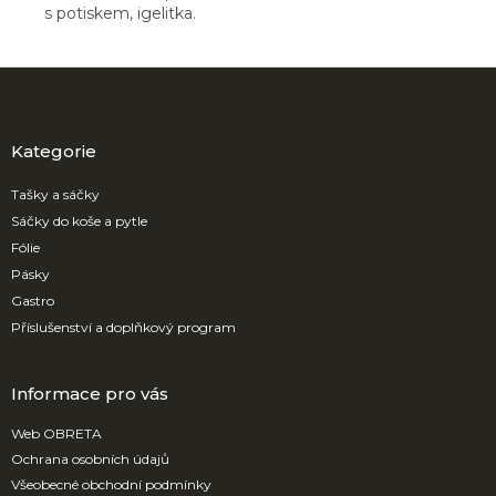
s potiskem, igelitka.
Z
á
p
a
Kategorie
t
í
Tašky a sáčky
Sáčky do koše a pytle
Fólie
Pásky
Gastro
Příslušenství a doplňkový program
Informace pro vás
Web OBRETA
Ochrana osobních údajů
Všeobecné obchodní podmínky