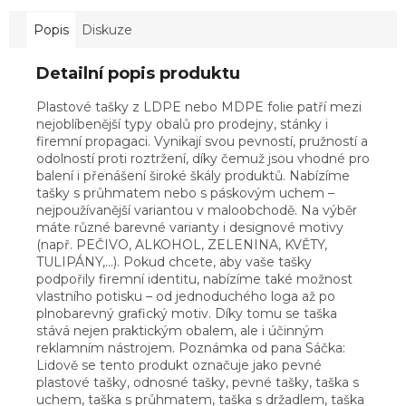
Popis
Diskuze
Detailní popis produktu
Plastové tašky z LDPE nebo MDPE folie patří mezi
nejoblíbenější typy obalů pro prodejny, stánky i
firemní propagaci. Vynikají svou pevností, pružností a
odolností proti roztržení, díky čemuž jsou vhodné pro
balení i přenášení široké škály produktů. Nabízíme
tašky s průhmatem nebo s páskovým uchem –
nejpoužívanější variantou v maloobchodě. Na výběr
máte různé barevné varianty i designové motivy
(např. PEČIVO, ALKOHOL, ZELENINA, KVĚTY,
TULIPÁNY,...). Pokud chcete, aby vaše tašky
podpořily firemní identitu, nabízíme také možnost
vlastního potisku – od jednoduchého loga až po
plnobarevný grafický motiv. Díky tomu se taška
stává nejen praktickým obalem, ale i účinným
reklamním nástrojem. Poznámka od pana Sáčka:
Lidově se tento produkt označuje jako pevné
plastové tašky, odnosné tašky, pevné tašky, taška s
uchem, taška s průhmatem, taška s držadlem, taška