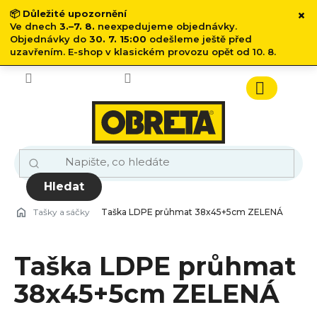
×
📦
Důležité upozornění
Ve dnech
3.–7. 8.
neexpedujeme objednávky.
Objednávky do
30. 7. 15:00
odešleme ještě před
uzavřením. E-shop v klasickém provozu opět od 10. 8.
Přejít
na
obsah
Nákupn
košík
Hledat
Tašky a sáčky
Taška LDPE průhmat 38x45+5cm ZELENÁ
Taška LDPE průhmat
38x45+5cm ZELENÁ