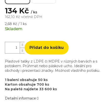
134 Kč
/ ks
162,10 Kč včetně DPH
Měrná
2,68 Kč / 1 ks
cena:
Skladem
Přidat do košíku
Plastové tašky z LDPE či MDPE v různých barvách a s
potiskem. Průhmat nebo páskové ucho. Ideální pro
obchody i prezentaci značky. Možnost vlastního potisku.
1 balení obsahuje 50 ks
Karton obsahuje 700 ks
Na paletě najdete 33 600 ks
Detailní informace