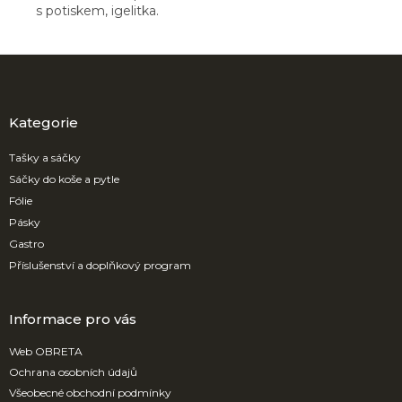
s potiskem, igelitka.
Z
á
p
a
Kategorie
t
í
Tašky a sáčky
Sáčky do koše a pytle
Fólie
Pásky
Gastro
Příslušenství a doplňkový program
Informace pro vás
Web OBRETA
Ochrana osobních údajů
Všeobecné obchodní podmínky