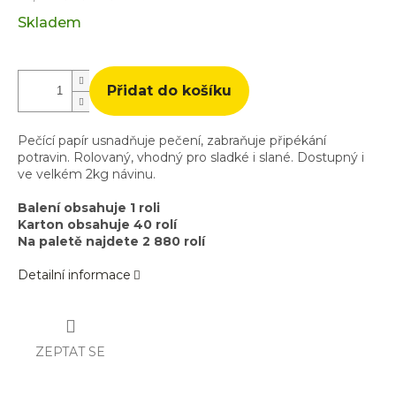
Měrná
Skladem
cena:
Přidat do košíku
Pečící papír usnadňuje pečení, zabraňuje připékání
potravin. Rolovaný, vhodný pro sladké i slané. Dostupný i
ve velkém 2kg návinu.
Balení obsahuje 1 roli
Karton obsahuje 40 rolí
Na paletě najdete 2 880 rolí
Detailní informace
ZEPTAT SE