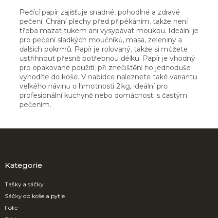
Pečící papír zajišťuje snadné, pohodlné a zdravé
pečení. Chrání plechy před připékáním, takže není
třeba mazat tukem ani vysypávat moukou. Ideální je
pro pečení sladkých moučníků, masa, zeleniny a
dalších pokrmů. Papír je rolovaný, takže si můžete
ustřihnout přesně potřebnou délku. Papír je vhodný
pro opakované použití; při znečištění ho jednoduše
vyhodíte do koše. V nabídce naleznete také variantu
velkého návinu o hmotnosti 2 kg, ideální pro
profesionální kuchyně nebo domácnosti s častým
pečením.
Z
á
p
a
Kategorie
t
í
Tašky a sáčky
Sáčky do koše a pytle
Fólie