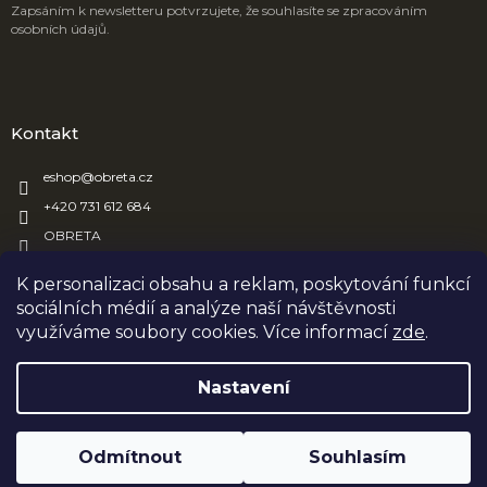
Zapsáním k newsletteru potvrzujete, že souhlasíte se zpracováním
osobních údajů.
Kontakt
eshop
@
obreta.cz
+420 731 612 684
OBRETA
obreta_obaly
K personalizaci obsahu a reklam, poskytování funkcí
sociálních médií a analýze naší návštěvnosti
využíváme soubory cookies. Více informací
zde
.
Vytvořil Shoptet
Nastavení
Copyright 2026
OBRETA
. Všechna práva vyhrazena.
Upravit
Odmítnout
Souhlasím
nastavení cookies