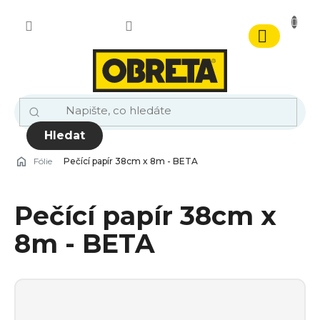
Přejít
na
obsah
Nákupn
košík
Hledat
Fólie
Pečící papír 38cm x 8m - BETA
Pečící papír 38cm x
8m - BETA