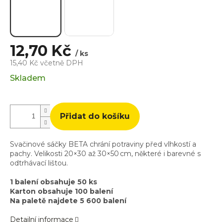
12,70 Kč
/ ks
15,40 Kč včetně DPH
Měrná
Skladem
cena:
Přidat do košíku
Svačinové sáčky BETA chrání potraviny před vlhkostí a
pachy. Velikosti 20×30 až 30×50 cm, některé i barevné s
odtrhávací lištou.
1 balení obsahuje 50 ks
Karton obsahuje 100 balení
Na paletě najdete 5 600 balení
Detailní informace