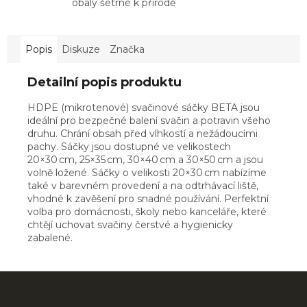
obaly šetrné k přírodě
Popis
Diskuze
Značka
Detailní popis produktu
HDPE (mikrotenové) svačinové sáčky BETA jsou
ideální pro bezpečné balení svačin a potravin všeho
druhu. Chrání obsah před vlhkostí a nežádoucími
pachy. Sáčky jsou dostupné ve velikostech
20×30 cm, 25×35 cm, 30×40 cm a 30×50 cm a jsou
volně ložené. Sáčky o velikosti 20×30 cm nabízíme
také v barevném provedení a na odtrhávací liště,
vhodné k zavěšení pro snadné používání. Perfektní
volba pro domácnosti, školy nebo kanceláře, které
chtějí uchovat svačiny čerstvé a hygienicky
zabalené.
Z
á