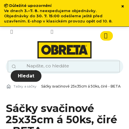
×
📦
Důležité upozornění
Ve dnech
3.–7. 8.
neexpedujeme objednávky.
Objednávky do
30. 7. 15:00
odešleme ještě před
uzavřením. E-shop v klasickém provozu opět od 10. 8.
Přejít
na
obsah
Nákupn
košík
Hledat
Tašky a sáčky
Sáčky svačinové 25x35cm á 50ks, čiré - BETA
Sáčky svačinové
25x35cm á 50ks, čiré