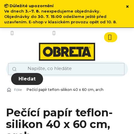
×
📦
Důležité upozornění
Ve dnech
3.–7. 8.
neexpedujeme objednávky.
Objednávky do
30. 7. 15:00
odešleme ještě před
uzavřením. E-shop v klasickém provozu opět od 10. 8.
Přejít
na
obsah
Nákupn
košík
Hledat
Fólie
Pečící papír teflon-silikon 40 x 60 cm, arch
Pečící papír teflon-
silikon 40 x 60 cm,