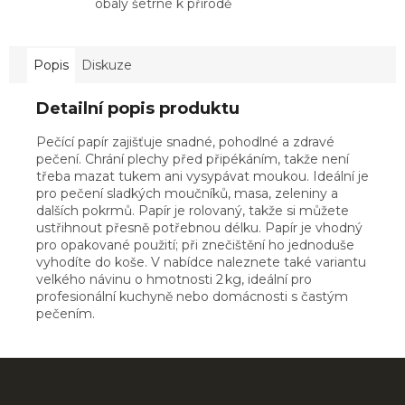
obaly šetrné k přírodě
Popis
Diskuze
Detailní popis produktu
Pečící papír zajišťuje snadné, pohodlné a zdravé
pečení. Chrání plechy před připékáním, takže není
třeba mazat tukem ani vysypávat moukou. Ideální je
pro pečení sladkých moučníků, masa, zeleniny a
dalších pokrmů. Papír je rolovaný, takže si můžete
ustřihnout přesně potřebnou délku. Papír je vhodný
pro opakované použití; při znečištění ho jednoduše
vyhodíte do koše. V nabídce naleznete také variantu
velkého návinu o hmotnosti 2 kg, ideální pro
profesionální kuchyně nebo domácnosti s častým
pečením.
Z
á