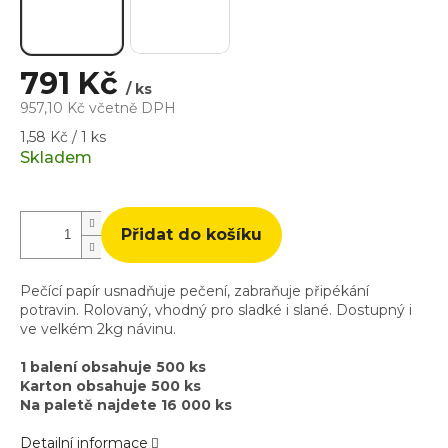
791 Kč
/ ks
957,10 Kč včetně DPH
Měrná
1,58 Kč / 1 ks
cena:
Skladem
Přidat do košíku
Pečící papír usnadňuje pečení, zabraňuje připékání
potravin. Rolovaný, vhodný pro sladké i slané. Dostupný i
ve velkém 2kg návinu.
1 balení obsahuje 500 ks
Karton obsahuje 500 ks
Na paletě najdete 16 000 ks
Detailní informace