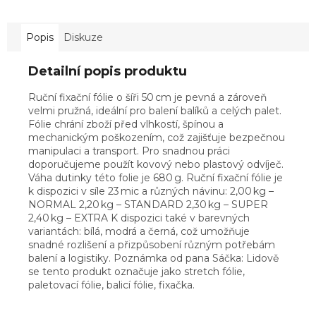
Popis
Diskuze
Detailní popis produktu
Ruční fixační fólie o šíři 50 cm je pevná a zároveň
velmi pružná, ideální pro balení balíků a celých palet.
Fólie chrání zboží před vlhkostí, špínou a
mechanickým poškozením, což zajišťuje bezpečnou
manipulaci a transport. Pro snadnou práci
doporučujeme použít kovový nebo plastový odvíječ.
Váha dutinky této folie je 680 g. Ruční fixační fólie je
k dispozici v síle 23 mic a různých návinu: 2,00 kg –
NORMAL 2,20 kg – STANDARD 2,30 kg – SUPER
2,40 kg – EXTRA K dispozici také v barevných
variantách: bílá, modrá a černá, což umožňuje
snadné rozlišení a přizpůsobení různým potřebám
balení a logistiky. Poznámka od pana Sáčka: Lidově
se tento produkt označuje jako stretch fólie,
paletovací fólie, balicí fólie, fixačka.