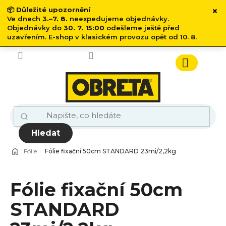
×
📦
Důležité upozornění
Ve dnech
3.–7. 8.
neexpedujeme objednávky.
Objednávky do
30. 7. 15:00
odešleme ještě před
uzavřením. E-shop v klasickém provozu opět od 10. 8.
Přejít
na
obsah
Nákupn
košík
Hledat
Fólie
Fólie fixační 50cm STANDARD 23mi/2,2kg
Fólie fixační 50cm
STANDARD