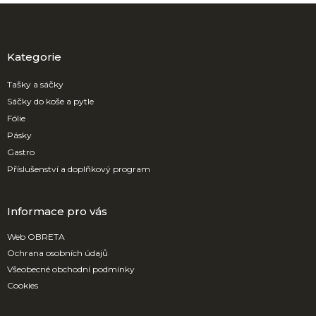
Z
á
p
a
Kategorie
t
í
Tašky a sáčky
Sáčky do koše a pytle
Fólie
Pásky
Gastro
Příslušenství a doplňkový program
Informace pro vás
Web OBRETA
Ochrana osobních údajů
Všeobecné obchodní podmínky
Cookies