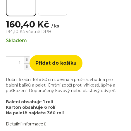
160,40 Kč
/ ks
194,10 Kč včetně DPH
Měrná
Skladem
cena:
Přidat do košíku
Ruční fixační fólie 50 cm, pevná a pružná, vhodná pro
balení balíků a palet. Chrání zboží proti vlhkosti, špíně a
poškození. Doporučený kovový nebo plastový odvíječ.
Balení obsahuje 1 roli
Karton obsahuje 6 rolí
Na paletě najdete 360 rolí
Detailní informace