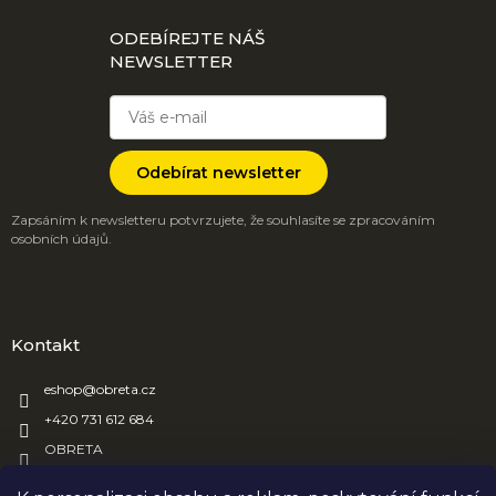
ODEBÍREJTE NÁŠ
NEWSLETTER
Odebírat newsletter
Zapsáním k newsletteru potvrzujete, že souhlasíte se zpracováním
osobních údajů.
Kontakt
eshop
@
obreta.cz
+420 731 612 684
OBRETA
obreta_obaly