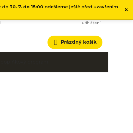
é do
30. 7. do 15:00
odešleme ještě před uzavřením
×
hodní podmínky
Cookies
Přihlášení
Nákupní
Prázdný košík
košík
 a doplňkový program