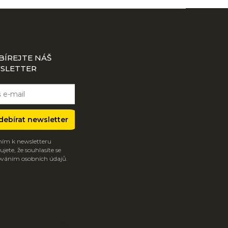
BÍREJTE NÁŠ
SLETTER
debírat newsletter
ím k newsletteru
jete, že souhlasíte se
váním osobních údajů.