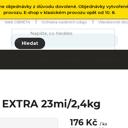
 objednávky z důvodu dovolené. Objednávky vytvořen
provozu. E-shop v klasickém provozu opět od 10. 8.
Web OBRETA
Ochrana osobních údajů
Všeobecné obc
Hledat
Fólie
Pásky
Gastro
Příslušenství
m EXTRA 23mi/2,4kg
176 Kč
/ ks