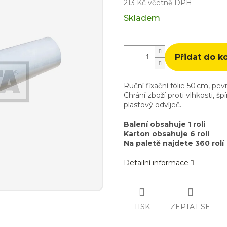
213 Kč včetně DPH
Měrná
Skladem
cena:
Přidat do k
Ruční fixační fólie 50 cm, pev
Chrání zboží proti vlhkosti,
plastový odvíječ.
Balení obsahuje 1 roli
Karton obsahuje 6 rolí
Na paletě najdete 360 rolí
Detailní informace
TISK
ZEPTAT SE