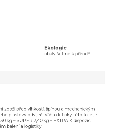
Ekologie
obaly šetrné k přírodě
hrání zboží před vlhkostí, špínou a mechanickým
o plastový odvíječ. Váha dutinky této folie je
2,30 kg – SUPER 2,40 kg – EXTRA K dispozici
 balení a logistiky.