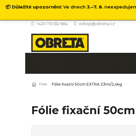
📦
Důležité upozornění:
Ve dnech
3.–7. 8.
neexpedujeme
Přejít
+420 731 612 684
eshop@obreta.cz
na
obsah
Tašky a sáčky
Sáčky do koše a pytle
Fólie
Fólie fixační 50cm EXTRA 23mi/2,4kg
Fólie fixační 50c