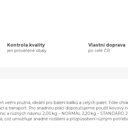
Kontrola kvality
Vlastní doprava
jen prověřené obaly
po celé ČR
veň velmi pružná, ideální pro balení balíků a celých palet. Fólie c
i a transport. Pro snadnou práci doporučujeme použít kovový neb
le 23 mic a různých návinu: 2,00 kg – NORMAL 2,20 kg – STANDARD 
ná, což umožňuje snadné rozlišení a přizpůsobení různým potřebám