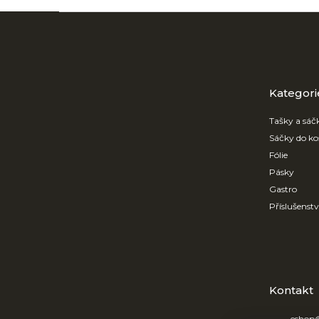
Z
á
p
a
t
Přeskočit
kategorie
Kategori
í
Tašky a sáč
Sáčky do ko
Fólie
Pásky
Gastro
Příslušenst
Kontakt
eshop