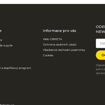
ODE
e
Informace pro vás
NEW
Web OBRETA
ky
Ochrana osobních údajů
še a pytle
Všeobecné obchodní podmínky
O
Cookies
Zapsán
ví a doplňkový program
potvrzu
zpraco
@
obreta.cz