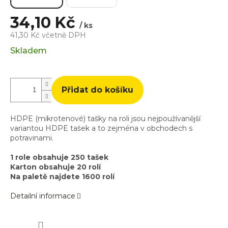
34,10 Kč
/ ks
41,30 Kč včetně DPH
Měrná
Skladem
cena:
Přidat do košíku
HDPE (mikrotenové) tašky na roli jsou nejpoužívanější
variantou HDPE tašek a to zejména v obchodech s
potravinami.
1 role obsahuje 250 tašek
Karton obsahuje 20 rolí
Na paletě najdete 1600 rolí
Detailní informace