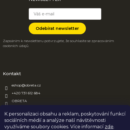
Odebírat newsletter
Zapsáním k newsletteru potvrzujete, že souhlasíte se zpracováním
osobních údajů.
Kontakt
eshop
@
obreta.cz
+420 731 612 684
OBRETA
obreta_obaly
K personalizaci obsahu a reklam, poskytování funkcí
sociálních médií a analýze naší návštěvnosti
využíváme soubory cookies. Více informací
zde
.