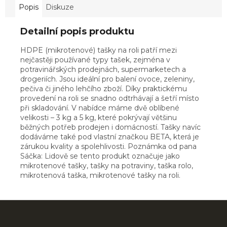
Popis
Diskuze
Detailní popis produktu
HDPE (mikrotenové) tašky na roli patří mezi
nejčastěji používané typy tašek, zejména v
potravinářských prodejnách, supermarketech a
drogeriích. Jsou ideální pro balení ovoce, zeleniny,
pečiva či jiného lehčího zboží. Díky praktickému
provedení na roli se snadno odtrhávají a šetří místo
při skladování. V nabídce máme dvě oblíbené
velikosti – 3 kg a 5 kg, které pokrývají většinu
běžných potřeb prodejen i domácností. Tašky navíc
dodáváme také pod vlastní značkou BETA, která je
zárukou kvality a spolehlivosti. Poznámka od pana
Sáčka: Lidově se tento produkt označuje jako
mikrotenové tašky, tašky na potraviny, taška rolo,
mikrotenová taška, mikrotenové tašky na roli.
Z
á