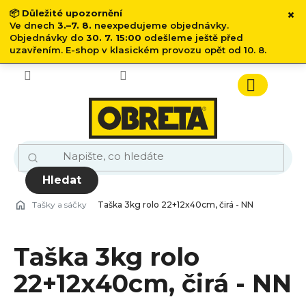
×
📦
Důležité upozornění
Ve dnech
3.–7. 8.
neexpedujeme objednávky.
Objednávky do
30. 7. 15:00
odešleme ještě před
uzavřením. E-shop v klasickém provozu opět od 10. 8.
Přejít
na
obsah
Nákupn
košík
Hledat
Tašky a sáčky
Taška 3kg rolo 22+12x40cm, čirá - NN
Taška 3kg rolo
22+12x40cm, čirá - NN