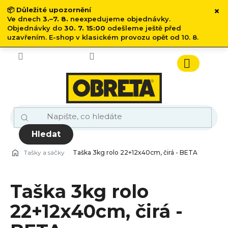
×
📦
Důležité upozornění
Ve dnech
3.–7. 8.
neexpedujeme objednávky.
Objednávky do
30. 7. 15:00
odešleme ještě před
uzavřením. E-shop v klasickém provozu opět od 10. 8.
Přejít
na
obsah
Nákupn
košík
Hledat
Tašky a sáčky
Taška 3kg rolo 22+12x40cm, čirá - BETA
Taška 3kg rolo
22+12x40cm, čirá -