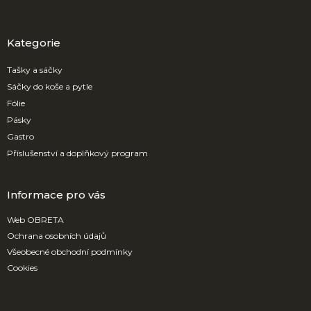
á
p
a
Kategorie
t
í
Tašky a sáčky
Sáčky do koše a pytle
Fólie
Pásky
Gastro
Příslušenství a doplňkový program
Informace pro vás
Web OBRETA
Ochrana osobních údajů
Všeobecné obchodní podmínky
Cookies