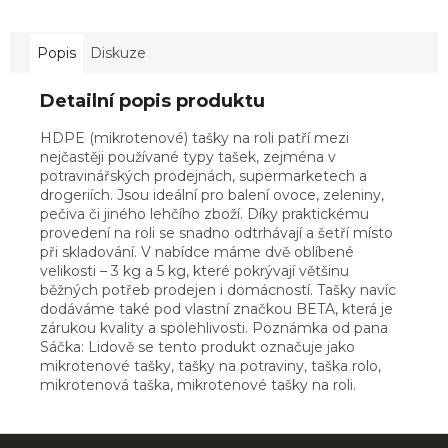
Popis
Diskuze
Detailní popis produktu
HDPE (mikrotenové) tašky na roli patří mezi
nejčastěji používané typy tašek, zejména v
potravinářských prodejnách, supermarketech a
drogeriích. Jsou ideální pro balení ovoce, zeleniny,
pečiva či jiného lehčího zboží. Díky praktickému
provedení na roli se snadno odtrhávají a šetří místo
při skladování. V nabídce máme dvě oblíbené
velikosti – 3 kg a 5 kg, které pokrývají většinu
běžných potřeb prodejen i domácností. Tašky navíc
dodáváme také pod vlastní značkou BETA, která je
zárukou kvality a spolehlivosti. Poznámka od pana
Sáčka: Lidově se tento produkt označuje jako
mikrotenové tašky, tašky na potraviny, taška rolo,
mikrotenová taška, mikrotenové tašky na roli.
Z