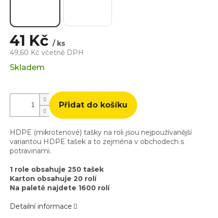
41 Kč
/ ks
49,60 Kč včetně DPH
Měrná
Skladem
cena:
Přidat do košíku
HDPE (mikrotenové) tašky na roli jsou nejpoužívanější
variantou HDPE tašek a to zejména v obchodech s
potravinami.
1 role obsahuje 250 tašek
Karton obsahuje 20 rolí
Na paletě najdete 1600 rolí
Detailní informace