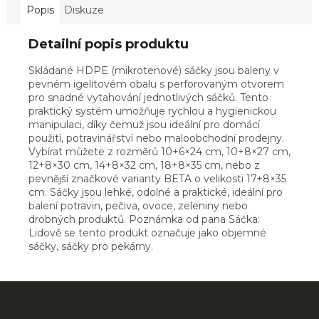
Popis
Diskuze
Detailní popis produktu
Skládané HDPE (mikrotenové) sáčky jsou baleny v
pevném igelitovém obalu s perforovaným otvorem
pro snadné vytahování jednotlivých sáčků. Tento
praktický systém umožňuje rychlou a hygienickou
manipulaci, díky čemuž jsou ideální pro domácí
použití, potravinářství nebo maloobchodní prodejny.
Vybírat můžete z rozměrů 10+6×24 cm, 10+8×27 cm,
12+8×30 cm, 14+8×32 cm, 18+8×35 cm, nebo z
pevnější značkové varianty BETA o velikosti 17+8×35
cm. Sáčky jsou lehké, odolné a praktické, ideální pro
balení potravin, pečiva, ovoce, zeleniny nebo
drobných produktů. Poznámka od pana Sáčka:
Lidově se tento produkt označuje jako objemné
sáčky, sáčky pro pekárny.
Z
á