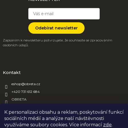
Odebírat newsletter
Zapsáním k newsletteru potvrzujete, že souhlasíte se zpracováním
osobních údajů.
Kontakt
eshop
@
obreta.cz
+420 731 612 684
OBRETA
obreta_obaly
K personalizaci obsahu a reklam, poskytování funkcí
sociálních médií a analýze naší návštěvnosti
využíváme soubory cookies. Více informací
zde
.