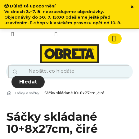
×
📦
Důležité upozornění
Ve dnech
3.–7. 8.
neexpedujeme objednávky.
Objednávky do
30. 7. 15:00
odešleme ještě před
uzavřením. E-shop v klasickém provozu opět od 10. 8.
Přejít
na
obsah
Nákupn
košík
Hledat
Tašky a sáčky
Sáčky skládané 10+8x27cm, čiré
Sáčky skládané
10+8x27cm, čiré