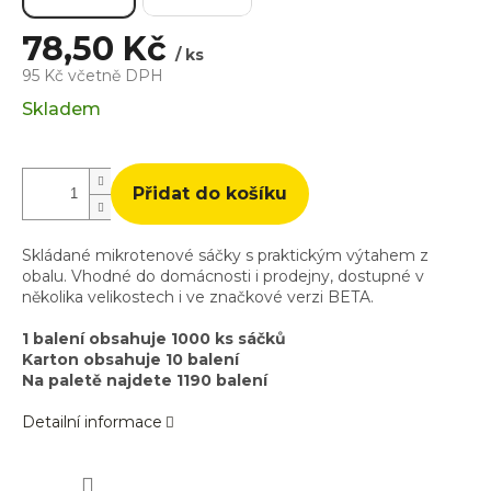
78,50 Kč
/ ks
95 Kč včetně DPH
Měrná
Skladem
cena:
Přidat do košíku
Skládané mikrotenové sáčky s praktickým výtahem z
obalu. Vhodné do domácnosti i prodejny, dostupné v
několika velikostech i ve značkové verzi BETA.
1 balení obsahuje 1000 ks sáčků
Karton obsahuje 10 balení
Na paletě najdete 1190 balení
Detailní informace