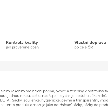
Kontrola kvality
Vlastní doprava
jen prověřené obaly
po celé ČR
lním řešením pro balení pečiva, ovoce a zeleniny v potravinářsk
hnout jednou rukou, což usnadňuje a zrychluje obsluhu zákazníků
ETA). Sáčky jsou lehké, hygienické, pevné a transparentní, vho
e tento produkt označuje jako odtrhávací sáčky, sáčky do prode