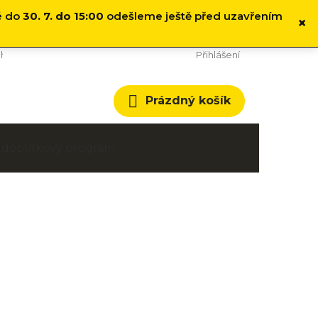
é do
30. 7. do 15:00
odešleme ještě před uzavřením
×
hodní podmínky
Cookies
Přihlášení
Nákupní
Prázdný košík
košík
 a doplňkový program