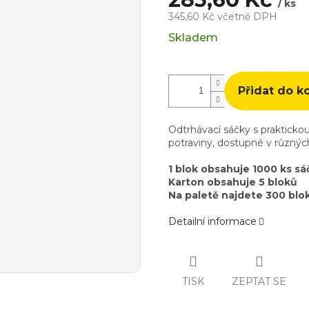
/ ks
345,60 Kč včetně DPH
Měrná
Skladem
cena:
Přidat do k
Odtrhávací sáčky s praktickou
potraviny, dostupné v různých
1 blok obsahuje 1000 ks sá
Karton obsahuje 5 bloků
Na paletě najdete 300 blo
Detailní informace
TISK
ZEPTAT SE