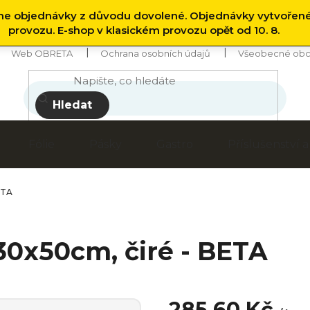
 objednávky z důvodu dovolené. Objednávky vytvořen
provozu. E-shop v klasickém provozu opět od 10. 8.
Web OBRETA
Ochrana osobních údajů
Všeobecné obc
Hledat
Fólie
Pásky
Gastro
Příslušenství
ETA
30x50cm, čiré - BETA
285,60 Kč