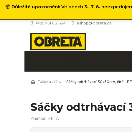
📦
Důležité upozornění:
Ve dnech
3.–7. 8.
neexpedujeme
Přejít
+420 731 612 684
eshop@obreta.cz
na
obsah
Tašky a sáčky
Sáčky do koše a pytle
Tašky a sáčky
Sáčky odtrhávací 30x50cm, čiré - B
Sáčky odtrhávací 
Značka:
BETA