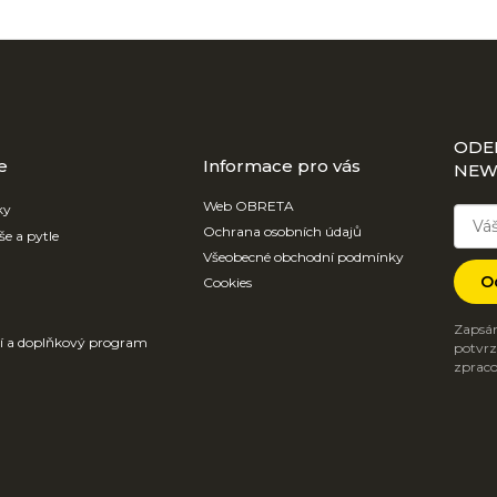
ODE
e
Informace pro vás
NEW
Web OBRETA
ky
Ochrana osobních údajů
še a pytle
Všeobecné obchodní podmínky
O
Cookies
Zapsán
ví a doplňkový program
potvrzu
zpraco