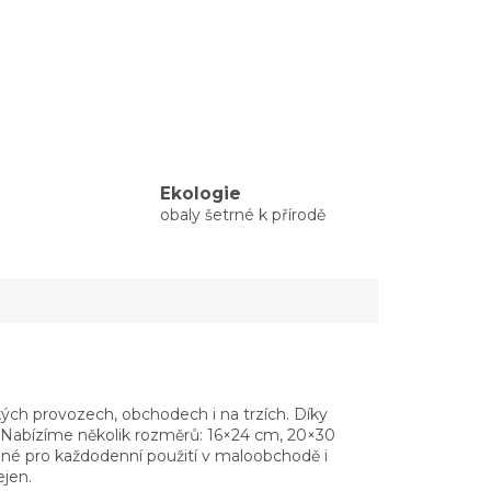
Ekologie
obaly šetrné k přírodě
ých provozech, obchodech i na trzích. Díky
. Nabízíme několik rozměrů: 16×24 cm, 20×30
dné pro každodenní použití v maloobchodě i
jen.