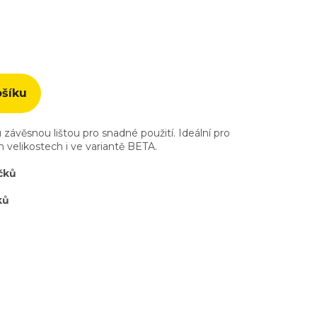
ošíku
 závěsnou lištou pro snadné použití. Ideální pro
 velikostech i ve variantě BETA.
čků
ků