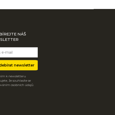
BÍREJTE NÁŠ
SLETTER
debírat newsletter
ím k newsletteru
jete, že souhlasíte se
váním osobních údajů.