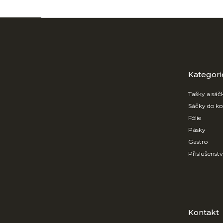
Z
á
p
a
t
Přeskočit
kategorie
Kategori
í
Tašky a sáč
Sáčky do ko
Fólie
Pásky
Gastro
Příslušenst
Kontakt