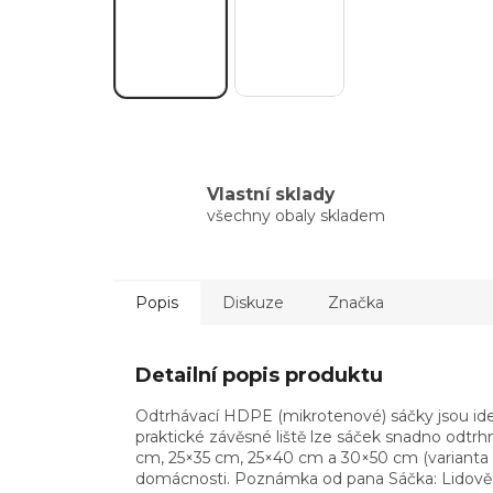
Vlastní sklady
všechny obaly skladem
Popis
Diskuze
Značka
Detailní popis produktu
Odtrhávací HDPE (mikrotenové) sáčky jsou ideá
praktické závěsné liště lze sáček snadno odtr
cm, 25×35 cm, 25×40 cm a 30×50 cm (varianta B
domácnosti. Poznámka od pana Sáčka: Lidově s