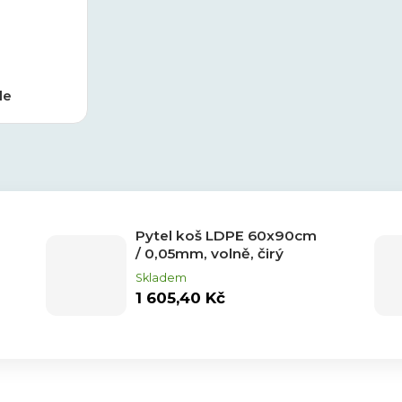
le
Pytel koš LDPE 60x90cm
/ 0,05mm, volně, čirý
Skladem
1 605,40 Kč