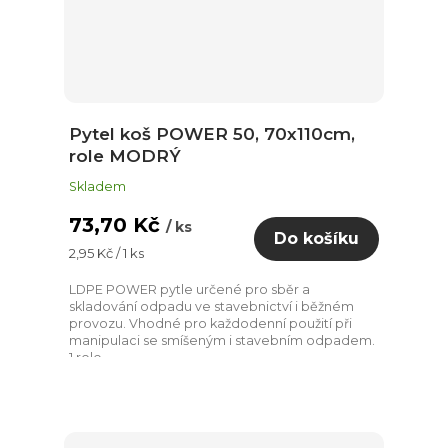
Pytel koš POWER 50, 70x110cm,
role MODRÝ
Skladem
73,70 Kč
/ ks
Do košíku
Měrná
2,95 Kč / 1 ks
cena:
LDPE POWER pytle určené pro sběr a
skladování odpadu ve stavebnictví i běžném
provozu. Vhodné pro každodenní použití při
manipulaci se smíšeným i stavebním odpadem.
1 role...