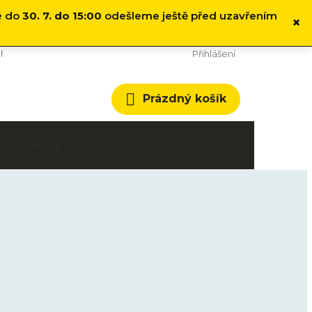
é do
30. 7. do 15:00
odešleme ještě před uzavřením
×
hodní podmínky
Cookies
Přihlášení
Nákupní
Prázdný košík
košík
 a doplňkový program