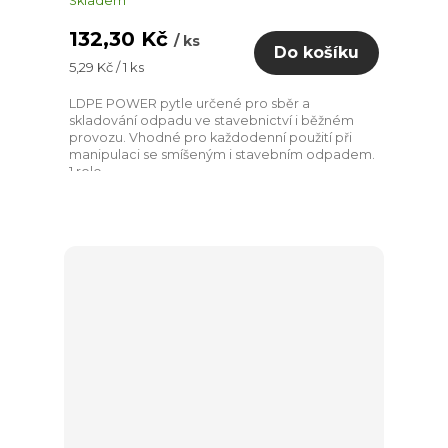
Skladem
132,30 Kč
/ ks
Do košíku
Měrná
5,29 Kč / 1 ks
cena:
LDPE POWER pytle určené pro sběr a
skladování odpadu ve stavebnictví i běžném
provozu. Vhodné pro každodenní použití při
manipulaci se smíšeným i stavebním odpadem.
1 role...