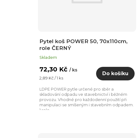
Pytel koš POWER 50, 70x110cm,
role ČERNÝ
Skladem
72,30 Kč
/ ks
Do košíku
Měrná
2,89 Kč / 1 ks
cena:
LDPE POWER pytle určené pro sběr a
skladování odpadu ve stavebnictví i běžném
provozu. Vhodné pro každodenní použití při
manipulaci se smíšeným i stavebním odpadem.
1 role...