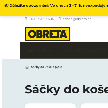
📦
Důležité upozornění:
Ve dnech
3.–7. 8.
neexpedujeme
Přejít
+420 731 612 684
eshop@obreta.cz
na
obsah
Tašky a sáčky
Sáčky do koše a pytle
Sáčky do koše a pytle
Sáčky do koše