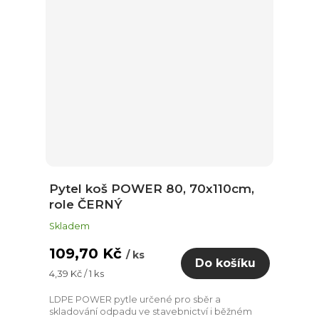
Pytel koš POWER 80, 70x110cm,
role ČERNÝ
Skladem
109,70 Kč
/ ks
Do košíku
Měrná
4,39 Kč / 1 ks
cena:
LDPE POWER pytle určené pro sběr a
skladování odpadu ve stavebnictví i běžném