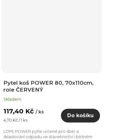
Pytel koš POWER 80, 70x110cm,
role ČERVENÝ
Skladem
117,40 Kč
/ ks
Do košíku
Měrná
4,70 Kč / 1 ks
cena:
LDPE POWER pytle určené pro sběr a
skladování odpadu ve stavebnictví i běžném