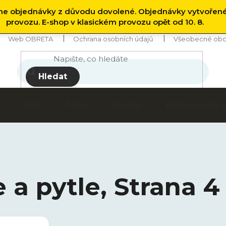
 objednávky z důvodu dovolené. Objednávky vytvořen
provozu. E-shop v klasickém provozu opět od 10. 8.
Web OBRETA
Ochrana osobních údajů
Všeobecné obc
Hledat
Fólie
Pásky
Gastro
Příslušenství
 a pytle
, Strana 4