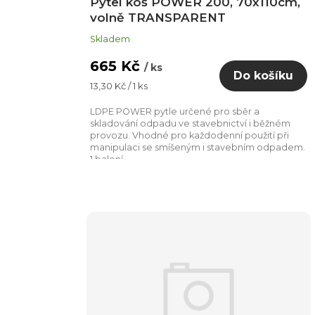
Pytel koš POWER 200, 70x110cm,
volně TRANSPARENT
Skladem
665 Kč
/ ks
Do košíku
Měrná
13,30 Kč / 1 ks
cena:
LDPE POWER pytle určené pro sběr a
skladování odpadu ve stavebnictví i běžném
provozu. Vhodné pro každodenní použití při
manipulaci se smíšeným i stavebním odpadem.
1 balení...