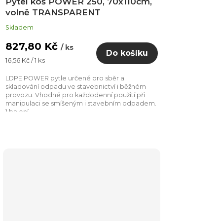
Pytel koš POWER 250, 70x110cm,
volně TRANSPARENT
Skladem
827,80 Kč
/ ks
Do košíku
Měrná
16,56 Kč / 1 ks
cena:
LDPE POWER pytle určené pro sběr a
skladování odpadu ve stavebnictví i běžném
provozu. Vhodné pro každodenní použití při
manipulaci se smíšeným i stavebním odpadem.
1 balení...