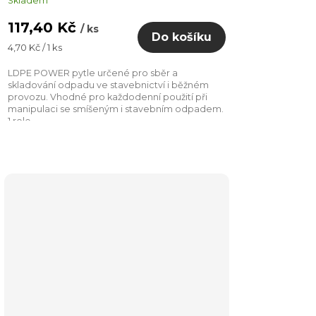
Skladem
117,40 Kč
/ ks
Do košíku
Měrná
4,70 Kč / 1 ks
cena:
LDPE POWER pytle určené pro sběr a
skladování odpadu ve stavebnictví i běžném
provozu. Vhodné pro každodenní použití při
manipulaci se smíšeným i stavebním odpadem.
1 role...