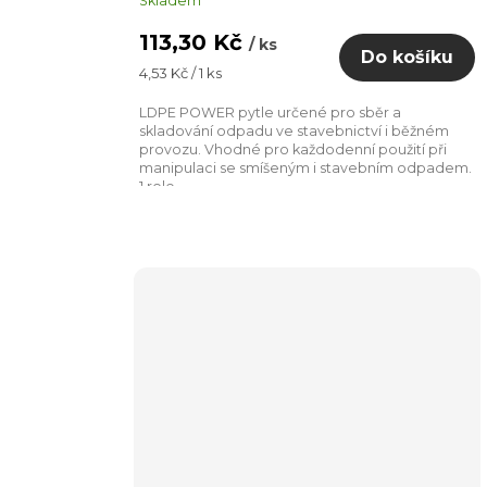
Skladem
113,30 Kč
/ ks
Do košíku
Měrná
4,53 Kč / 1 ks
cena:
LDPE POWER pytle určené pro sběr a
skladování odpadu ve stavebnictví i běžném
provozu. Vhodné pro každodenní použití při
manipulaci se smíšeným i stavebním odpadem.
1 role...