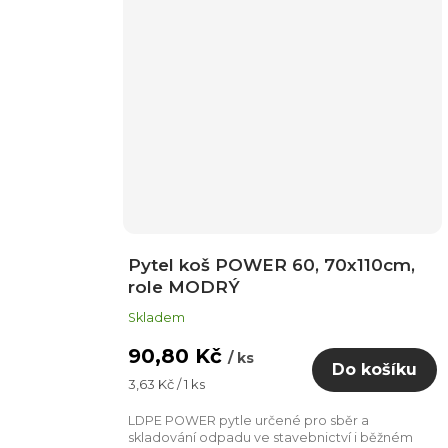
Pytel koš POWER 60, 70x110cm,
role MODRÝ
Skladem
90,80 Kč
/ ks
Do košíku
Měrná
3,63 Kč / 1 ks
cena:
LDPE POWER pytle určené pro sběr a
skladování odpadu ve stavebnictví i běžném