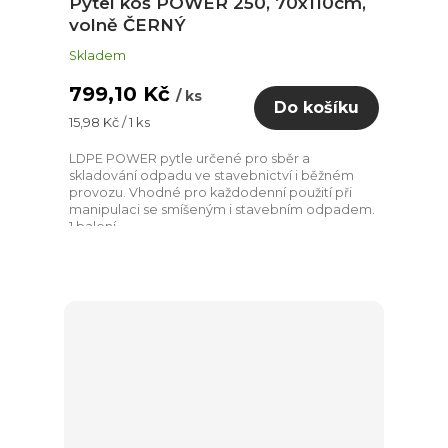
Pytel koš POWER 250, 70x110cm,
volně ČERNÝ
Skladem
799,10 Kč
/ ks
Do košíku
Měrná
15,98 Kč / 1 ks
cena:
LDPE POWER pytle určené pro sběr a
skladování odpadu ve stavebnictví i běžném
provozu. Vhodné pro každodenní použití při
manipulaci se smíšeným i stavebním odpadem.
1 balení...