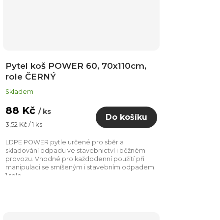
Pytel koš POWER 60, 70x110cm,
role ČERNÝ
Skladem
88 Kč
/ ks
Do košíku
Měrná
3,52 Kč / 1 ks
cena:
LDPE POWER pytle určené pro sběr a
skladování odpadu ve stavebnictví i běžném
provozu. Vhodné pro každodenní použití při
manipulaci se smíšeným i stavebním odpadem.
1 role...