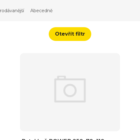
rodávanější
Abecedně
Otevřít filtr