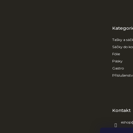
á
p
a
t
Přeskočit
kategorie
Kategori
í
Tašky a sáč
Sáčky do ko
Fólie
Pásky
Gastro
Příslušenst
Kontakt
eshop
+420 7