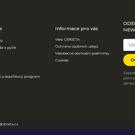
ODE
e
Informace pro vás
NEW
Web OBRETA
ky
Ochrana osobních údajů
še a pytle
Všeobecné obchodní podmínky
O
Cookies
Zapsán
ví a doplňkový program
potvrzu
zpraco
@
obreta.cz
31 612 684