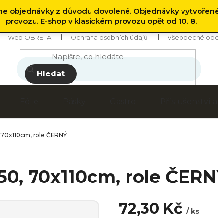
 objednávky z důvodu dovolené. Objednávky vytvořen
provozu. E-shop v klasickém provozu opět od 10. 8.
Web OBRETA
Ochrana osobních údajů
Všeobecné obc
Hledat
Fólie
Pásky
Gastro
Příslušenství
 70x110cm, role ČERNÝ
50, 70x110cm, role ČER
72,30 Kč
/ ks