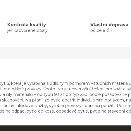
Kontrola kvality
Vlastní doprava
jen prověřené obaly
po celé ČR
ů, která je vyráběna s odlišným poměrem vstupních materiálů, 
sti pro běžné provozy. Tento typ je univerzální řešení pro sběr a
a síly materiálu – od typu 50 až po typ 250, podle požadované pevn
 skladování. Na přání lze pytle opatřit individuálním potiskem, 
ební firmy, úklidové služby, výrobní provozy i domácí použití. Po
le na odpad, pytle do koše, odpadové pytle, pytle na stavební od