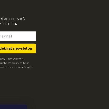
BÍREJTE NÁŠ
SLETTER
debírat newsletter
ím k newsletteru
jete, že souhlasíte se
váním osobních údajů.