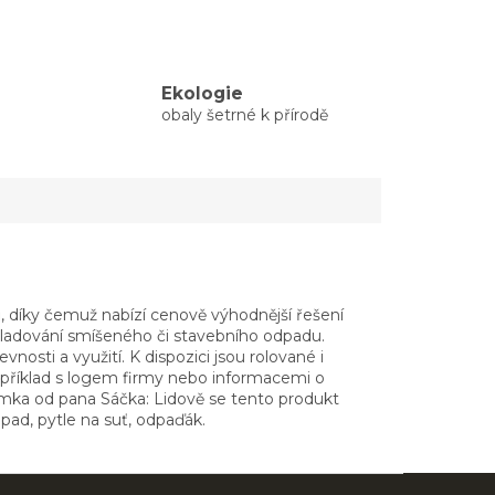
Ekologie
obaly šetrné k přírodě
díky čemuž nabízí cenově výhodnější řešení
 skladování smíšeného či stavebního odpadu.
osti a využití. K dispozici jsou rolované i
například s logem firmy nebo informacemi o
známka od pana Sáčka: Lidově se tento produkt
pad, pytle na suť, odpaďák.