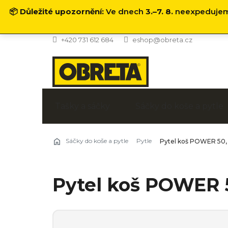
📦
Důležité upozornění:
Ve dnech
3.–7. 8.
neexpedujeme
Přejít
+420 731 612 684
eshop@obreta.cz
na
obsah
Tašky a sáčky
Sáčky do koše a pytle
Sáčky do koše a pytle
Pytle
Pytel koš POWER 50,
Pytel koš POWER 