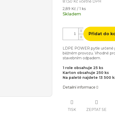
87,50 Kč včetně DPH
Měrná
2,89 Kč / 1 ks
cena:
Skladem
Přidat do k
LDPE POWER pytle určené pro
běžném provozu. Vhodné pro 
stavebním odpadem.
1 role obsahuje 25 ks
Karton obsahuje 250 ks
Na paletě najdete 13 500 k
Detailní informace
TISK
ZEPTAT SE