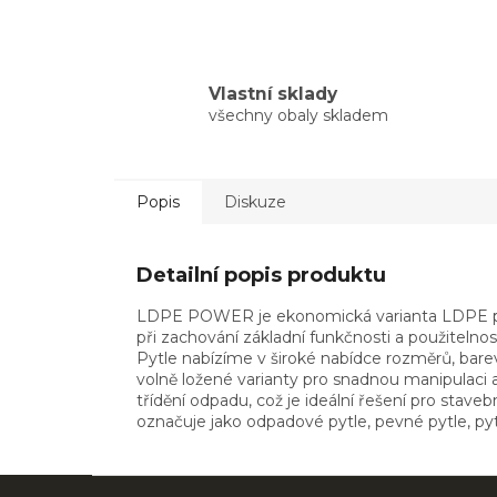
Vlastní sklady
všechny obaly skladem
Popis
Diskuze
Detailní popis produktu
LDPE POWER je ekonomická varianta LDPE pytl
při zachování základní funkčnosti a použitelno
Pytle nabízíme v široké nabídce rozměrů, barev 
volně ložené varianty pro snadnou manipulaci a
třídění odpadu, což je ideální řešení pro stav
označuje jako odpadové pytle, pevné pytle, pyt
Z