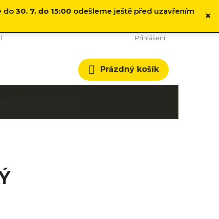
é do
30. 7. do 15:00
odešleme ještě před uzavřením
×
hodní podmínky
Cookies
Přihlášení
Nákupní
Prázdný košík
košík
 a doplňkový program
NÝ