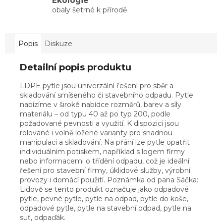
Ekologie
obaly šetrné k přírodě
Popis
Diskuze
Detailní popis produktu
LDPE pytle jsou univerzální řešení pro sběr a
skladování smíšeného či stavebního odpadu. Pytle
nabízíme v široké nabídce rozměrů, barev a síly
materiálu – od typu 40 až po typ 200, podle
požadované pevnosti a využití. K dispozici jsou
rolované i volně ložené varianty pro snadnou
manipulaci a skladování. Na přání lze pytle opatřit
individuálním potiskem, například s logem firmy
nebo informacemi o třídění odpadu, což je ideální
řešení pro stavební firmy, úklidové služby, výrobní
provozy i domácí použití. Poznámka od pana Sáčka:
Lidově se tento produkt označuje jako odpadové
pytle, pevné pytle, pytle na odpad, pytle do koše,
odpadové pytle, pytle na stavební odpad, pytle na
suť, odpaďák.