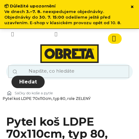
×
📦
Důležité upozornění
Ve dnech
3.–7. 8.
neexpedujeme objednávky.
Objednávky do
30. 7. 15:00
odešleme ještě před
uzavřením. E-shop v klasickém provozu opět od 10. 8.
Přejít
na
obsah
Nákupn
košík
Hledat
Sáčky do koše a pytle
Pytel koš LDPE 70x110cm, typ 80, role ZELENÝ
Pytel koš LDPE
70x110cm, typ 80,