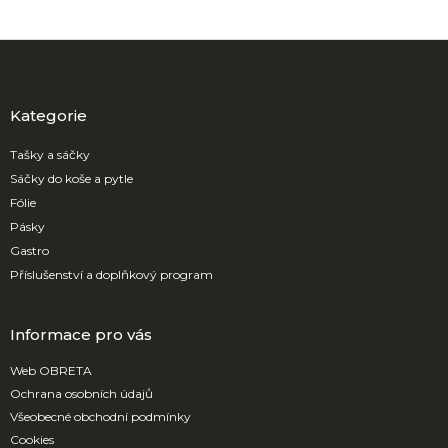
Z
á
p
a
Kategorie
t
í
Tašky a sáčky
Sáčky do koše a pytle
Fólie
Pásky
Gastro
Příslušenství a doplňkový program
Informace pro vás
Web OBRETA
Ochrana osobních údajů
Všeobecné obchodní podmínky
Cookies