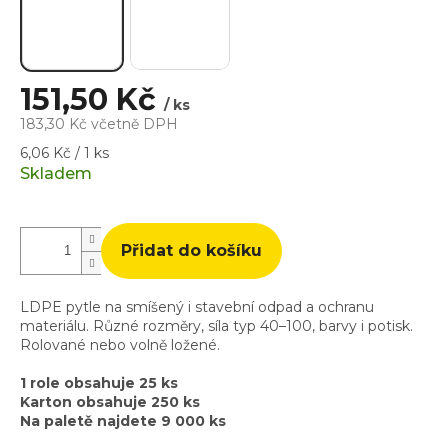
151,50 Kč
/ ks
183,30 Kč včetně DPH
Měrná
6,06 Kč / 1 ks
cena:
Skladem
Přidat do košíku
LDPE pytle na smíšený i stavební odpad a ochranu
materiálu. Různé rozměry, síla typ 40–100, barvy i potisk.
Rolované nebo volně ložené.
1 role obsahuje 25 ks
Karton obsahuje 250 ks
Na paletě najdete 9 000 ks