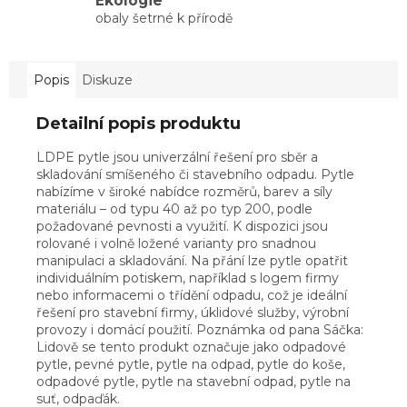
Ekologie
obaly šetrné k přírodě
Popis
Diskuze
Detailní popis produktu
LDPE pytle jsou univerzální řešení pro sběr a
skladování smíšeného či stavebního odpadu. Pytle
nabízíme v široké nabídce rozměrů, barev a síly
materiálu – od typu 40 až po typ 200, podle
požadované pevnosti a využití. K dispozici jsou
rolované i volně ložené varianty pro snadnou
manipulaci a skladování. Na přání lze pytle opatřit
individuálním potiskem, například s logem firmy
nebo informacemi o třídění odpadu, což je ideální
řešení pro stavební firmy, úklidové služby, výrobní
provozy i domácí použití. Poznámka od pana Sáčka:
Lidově se tento produkt označuje jako odpadové
pytle, pevné pytle, pytle na odpad, pytle do koše,
odpadové pytle, pytle na stavební odpad, pytle na
suť, odpaďák.