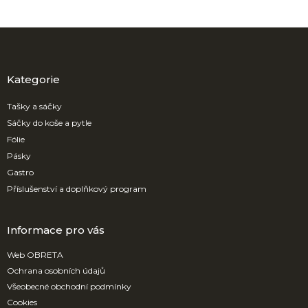
Z
á
p
a
Kategorie
t
í
Tašky a sáčky
Sáčky do koše a pytle
Fólie
Pásky
Gastro
Příslušenství a doplňkový program
Informace pro vás
Web OBRETA
Ochrana osobních údajů
Všeobecné obchodní podmínky
Cookies