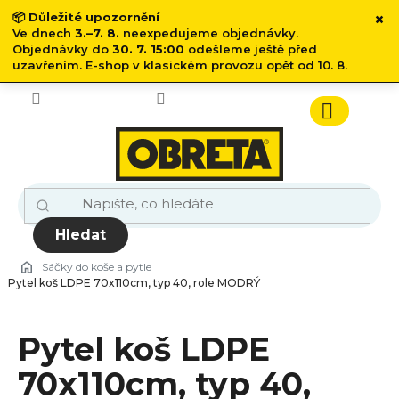
×
📦
Důležité upozornění
Ve dnech
3.–7. 8.
neexpedujeme objednávky.
Objednávky do
30. 7. 15:00
odešleme ještě před
uzavřením. E-shop v klasickém provozu opět od 10. 8.
Přejít
na
obsah
Nákupn
košík
Hledat
Sáčky do koše a pytle
Pytel koš LDPE 70x110cm, typ 40, role MODRÝ
Pytel koš LDPE
70x110cm, typ 40,