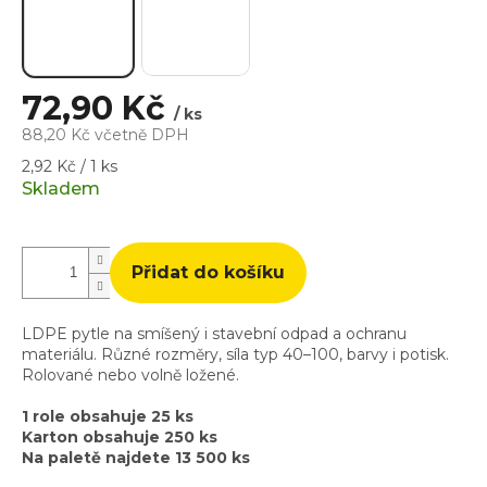
72,90 Kč
/ ks
88,20 Kč včetně DPH
Měrná
2,92 Kč / 1 ks
cena:
Skladem
Přidat do košíku
LDPE pytle na smíšený i stavební odpad a ochranu
materiálu. Různé rozměry, síla typ 40–100, barvy i potisk.
Rolované nebo volně ložené.
1 role obsahuje 25 ks
Karton obsahuje 250 ks
Na paletě najdete 13 500 ks