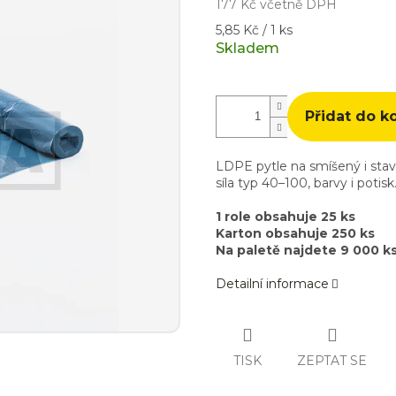
177 Kč včetně DPH
Měrná
5,85 Kč / 1 ks
cena:
Skladem
Přidat do k
LDPE pytle na smíšený i sta
síla typ 40–100, barvy i poti
1 role obsahuje 25 ks
Karton obsahuje 250 ks
Na paletě najdete 9 000 k
Detailní informace
TISK
ZEPTAT SE