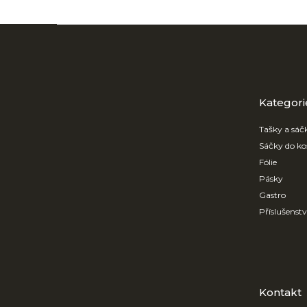
Z
á
p
a
t
Přeskočit
kategorie
Kategori
í
Tašky a sáč
Sáčky do ko
Fólie
Pásky
Gastro
Příslušenst
Kontakt