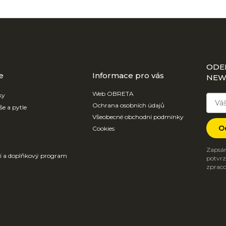
ODE
e
Informace pro vás
NEW
Web OBRETA
ky
Ochrana osobních údajů
še a pytle
Všeobecné obchodní podmínky
O
Cookies
Zapsán
ví a doplňkový program
potvrzu
zpraco