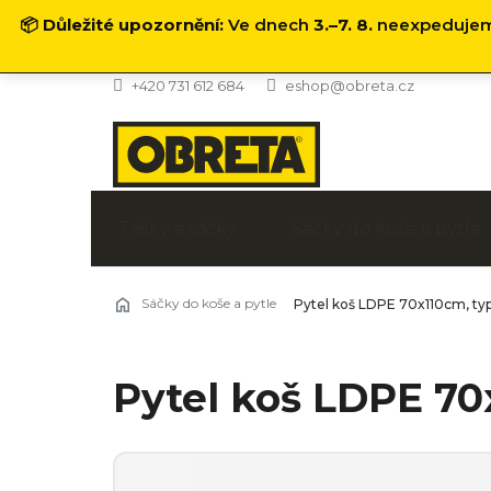
📦
Důležité upozornění:
Ve dnech
3.–7. 8.
neexpedujeme
Přejít
+420 731 612 684
eshop@obreta.cz
na
obsah
Tašky a sáčky
Sáčky do koše a pytle
Sáčky do koše a pytle
Pytel koš LDPE 70x110cm, ty
Pytel koš LDPE 70