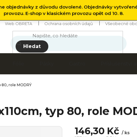
 objednávky z důvodu dovolené. Objednávky vytvořen
provozu. E-shop v klasickém provozu opět od 10. 8.
Web OBRETA
Ochrana osobních údajů
Všeobecné obc
Hledat
Fólie
Pásky
Gastro
Příslušenství
p 80, role MODRÝ
x110cm, typ 80, role M
146,30 Kč
/ ks