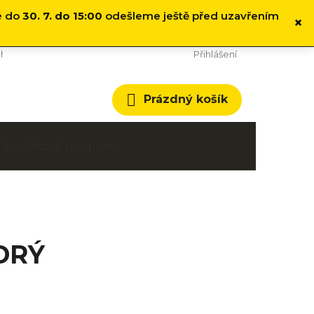
é do
30. 7. do 15:00
odešleme ještě před uzavřením
×
hodní podmínky
Cookies
Přihlášení
Nákupní
Prázdný košík
košík
 a doplňkový program
ODRÝ