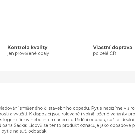
Kontrola kvality
Vlastní doprava
jen prověřené obaly
po celé ČR
skladování smíšeného či stavebního odpadu. Pytle nabízíme v širo
i a využití. K dispozici jsou rolované i volně ložené varianty pr
 s logem firmy nebo informacemi o třídění odpadu, což je ideální 
 pana Sáčka: Lidově se tento produkt označuje jako odpadové pyt
 pytle na suť, odpaďák.