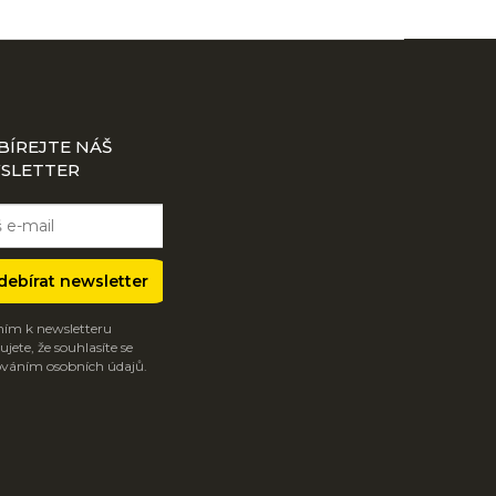
BÍREJTE NÁŠ
SLETTER
debírat newsletter
ím k newsletteru
jete, že souhlasíte se
váním osobních údajů.