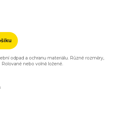
ošíku
vební odpad a ochranu materiálu. Různé rozměry,
sk. Rolované nebo volně ložené.
s