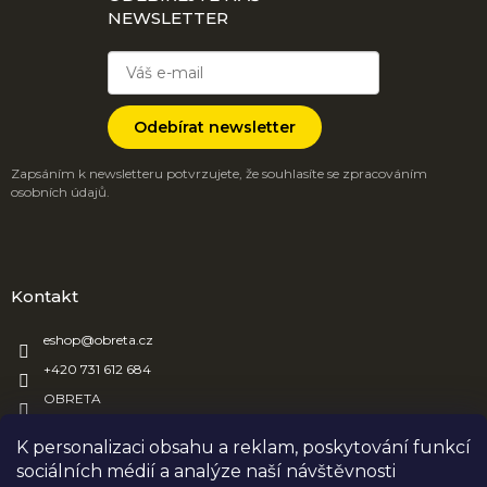
NEWSLETTER
Odebírat newsletter
Zapsáním k newsletteru potvrzujete, že souhlasíte se zpracováním
osobních údajů.
Kontakt
eshop
@
obreta.cz
+420 731 612 684
OBRETA
obreta_obaly
K personalizaci obsahu a reklam, poskytování funkcí
sociálních médií a analýze naší návštěvnosti