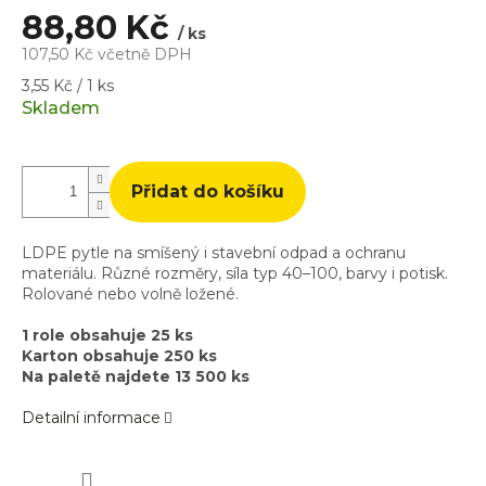
88,80 Kč
/ ks
107,50 Kč včetně DPH
Měrná
3,55 Kč / 1 ks
cena:
Skladem
Přidat do košíku
LDPE pytle na smíšený i stavební odpad a ochranu
materiálu. Různé rozměry, síla typ 40–100, barvy i potisk.
Rolované nebo volně ložené.
1 role obsahuje 25 ks
Karton obsahuje 250 ks
Na paletě najdete 13 500 ks
Detailní informace