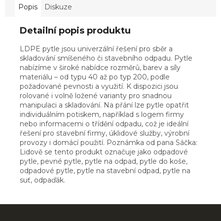
Popis
Diskuze
Detailní popis produktu
LDPE pytle jsou univerzální řešení pro sběr a
skladování smíšeného či stavebního odpadu. Pytle
nabízíme v široké nabídce rozměrů, barev a síly
materiálu – od typu 40 až po typ 200, podle
požadované pevnosti a využití. K dispozici jsou
rolované i volně ložené varianty pro snadnou
manipulaci a skladování. Na přání lze pytle opatřit
individuálním potiskem, například s logem firmy
nebo informacemi o třídění odpadu, což je ideální
řešení pro stavební firmy, úklidové služby, výrobní
provozy i domácí použití. Poznámka od pana Sáčka:
Lidově se tento produkt označuje jako odpadové
pytle, pevné pytle, pytle na odpad, pytle do koše,
odpadové pytle, pytle na stavební odpad, pytle na
suť, odpaďák.
Z
á