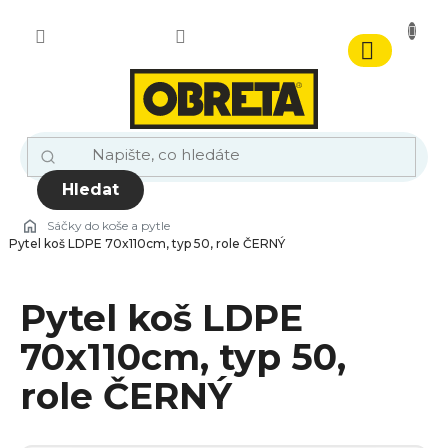
Přejít
na
obsah
Nákupn
košík
Hledat
Sáčky do koše a pytle
Pytel koš LDPE 70x110cm, typ 50, role ČERNÝ
Pytel koš LDPE
70x110cm, typ 50,
role ČERNÝ