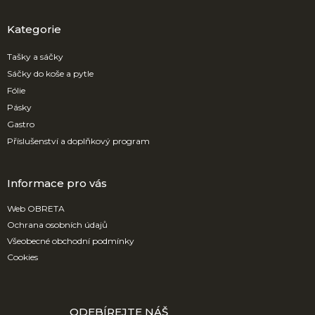
p
a
Kategorie
t
í
Tašky a sáčky
Sáčky do koše a pytle
Fólie
Pásky
Gastro
Příslušenství a doplňkový program
Informace pro vás
Web OBRETA
Ochrana osobních údajů
Všeobecné obchodní podmínky
Cookies
ODEBÍREJTE NÁŠ