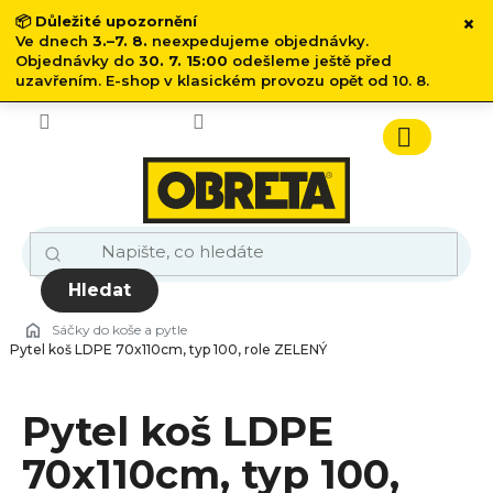
×
📦
Důležité upozornění
Ve dnech
3.–7. 8.
neexpedujeme objednávky.
Objednávky do
30. 7. 15:00
odešleme ještě před
uzavřením. E-shop v klasickém provozu opět od 10. 8.
Přejít
na
obsah
Nákupn
košík
Hledat
Sáčky do koše a pytle
Pytel koš LDPE 70x110cm, typ 100, role ZELENÝ
Pytel koš LDPE
70x110cm, typ 100,