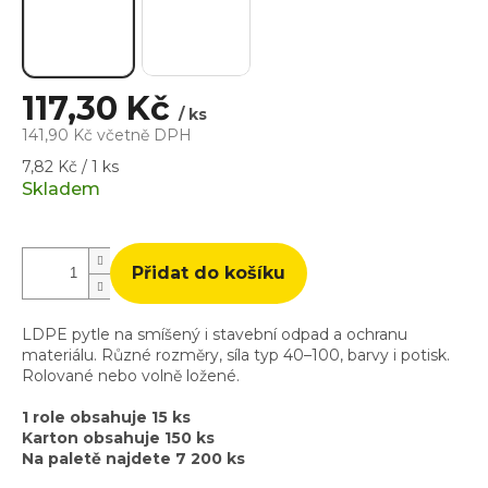
117,30 Kč
/ ks
141,90 Kč včetně DPH
Měrná
7,82 Kč / 1 ks
cena:
Skladem
Přidat do košíku
LDPE pytle na smíšený i stavební odpad a ochranu
materiálu. Různé rozměry, síla typ 40–100, barvy i potisk.
Rolované nebo volně ložené.
1 role obsahuje 15 ks
Karton obsahuje 150 ks
Na paletě najdete 7 200 ks