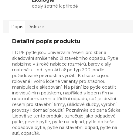
Ekologie
obaly šetrné k přírodě
Popis
Diskuze
Detailní popis produktu
LDPE pytle jsou univerzální řešení pro sběr a
skladování smíšeného či stavebního odpadu. Pytle
nabízíme v široké nabídce rozměrů, barev a síly
materiálu – od typu 40 až po typ 200, podle
požadované pevnosti a využití. K dispozici jsou
rolované i volně ložené varianty pro snadnou
manipulaci a skladování. Na přání lze pytle opatřit
individuálním potiskem, například s logem firmy
nebo informacemi o třídění odpadu, což je ideální
řešení pro stavební firmy, úklidové služby, výrobní
provozy i domácí použití. Poznámka od pana Sáčka:
Lidově se tento produkt označuje jako odpadové
pytle, pevné pytle, pytle na odpad, pytle do koše,
odpadové pytle, pytle na stavební odpad, pytle na
suť, odpaďák.