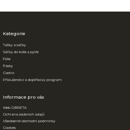
Z
á
p
a
Kategorie
t
í
Tašky a sáčky
Sáčky do koše a pytle
Fólie
Pásky
Gastro
Příslušenství a doplňkový program
Informace pro vás
Web OBRETA
Ochrana osobních údajů
Všeobecné obchodní podmínky
Cookies