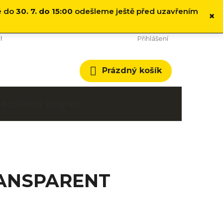
é do
30. 7. do 15:00
odešleme ještě před uzavřením
×
hodní podmínky
Cookies
Přihlášení
Nákupní
Prázdný košík
košík
 a doplňkový program
TRANSPARENT