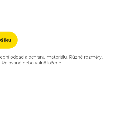
ošíku
vební odpad a ochranu materiálu. Různé rozměry,
sk. Rolované nebo volně ložené.
s