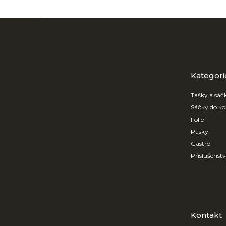
Z
á
p
a
t
Přeskočit
kategorie
Kategori
í
Tašky a sáč
Sáčky do ko
Fólie
Pásky
Gastro
Příslušenst
Kontakt