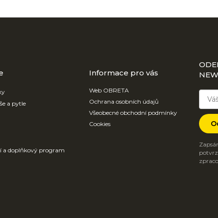
ODE
e
Informace pro vás
NEW
Web OBRETA
ky
Ochrana osobních údajů
še a pytle
Všeobecné obchodní podmínky
O
Cookies
Zapsán
ví a doplňkový program
potvrzu
zpraco