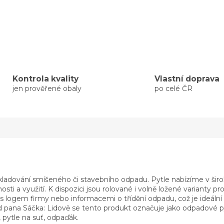
Kontrola kvality
Vlastní doprava
jen prověřené obaly
po celé ČR
skladování smíšeného či stavebního odpadu. Pytle nabízíme v širo
i a využití. K dispozici jsou rolované i volně ložené varianty pr
 s logem firmy nebo informacemi o třídění odpadu, což je ideální 
 pana Sáčka: Lidově se tento produkt označuje jako odpadové pyt
 pytle na suť, odpaďák.