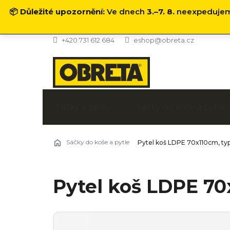
📦
Důležité upozornění:
Ve dnech
3.–7. 8.
neexpedujeme
Přejít
+420 731 612 684
eshop@obreta.cz
na
obsah
Tašky a sáčky
Sáčky do koše a pytle
Sáčky do koše a pytle
Pytel koš LDPE 70x110cm, t
Pytel koš LDPE 7