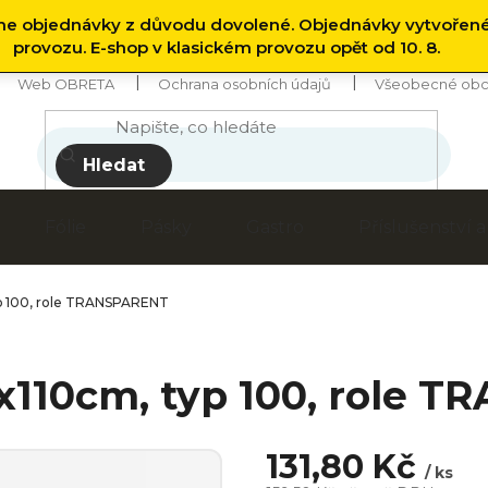
 objednávky z důvodu dovolené. Objednávky vytvořen
provozu. E-shop v klasickém provozu opět od 10. 8.
Web OBRETA
Ochrana osobních údajů
Všeobecné obc
Hledat
Fólie
Pásky
Gastro
Příslušenství
yp 100, role TRANSPARENT
0x110cm, typ 100, role 
131,80 Kč
/ ks