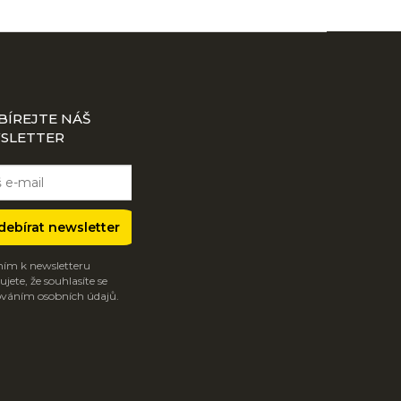
BÍREJTE NÁŠ
SLETTER
debírat newsletter
ím k newsletteru
jete, že souhlasíte se
váním osobních údajů.