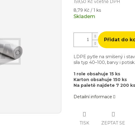
159,50 Kč včetně DPH
Měrná
8,79 Kč / 1 ks
cena:
Skladem
Přidat do k
LDPE pytle na smíšený i sta
síla typ 40–100, barvy i poti
1 role obsahuje 15 ks
Karton obsahuje 150 ks
Na paletě najdete 7 200 k
Detailní informace
TISK
ZEPTAT SE