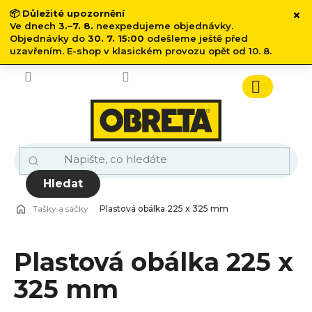
×
📦
Důležité upozornění
Ve dnech
3.–7. 8.
neexpedujeme objednávky.
Objednávky do
30. 7. 15:00
odešleme ještě před
uzavřením. E-shop v klasickém provozu opět od 10. 8.
Přejít
na
obsah
Nákupn
košík
Hledat
Tašky a sáčky
Plastová obálka 225 x 325 mm
Plastová obálka 225 x
325 mm