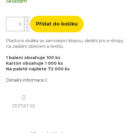
cena:
Skladem
Přidat do košíku
Plastová obálka se samolepicí klopou, ideální pro e-shopy
na zasílání oblečení a textilu.
1 balení obsahuje 100 ks
Karton obsahuje 1 000 ks
Na paletě najdete 72 000 ks
Detailní informace
ZEPTAT SE