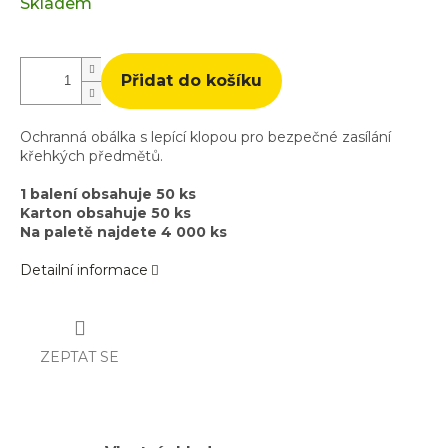
cena:
Skladem
Přidat do košíku
Ochranná obálka s lepící klopou pro bezpečné zasílání
křehkých předmětů.
1 balení obsahuje 50 ks
Karton obsahuje 50 ks
Na paletě najdete 4 000 ks
Detailní informace
ZEPTAT SE