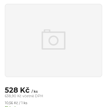
528 Kč
/ ks
638,90 Kč včetně DPH
Měrná
10,56 Kč / 1 ks