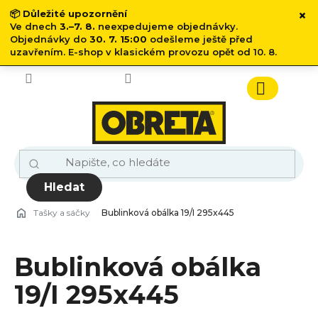
×
📦
Důležité upozornění
Ve dnech
3.–7. 8.
neexpedujeme objednávky.
Objednávky do
30. 7. 15:00
odešleme ještě před
uzavřením. E-shop v klasickém provozu opět od 10. 8.
Přejít
na
obsah
Nákupn
košík
Hledat
Tašky a sáčky
Bublinková obálka 19/I 295x445
Bublinková obálka
19/I 295x445