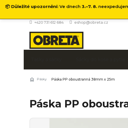
📦
Důležité upozornění:
Ve dnech
3.–7. 8.
neexpedujeme
Přejít
+420 731 612 684
eshop@obreta.cz
na
obsah
Tašky a sáčky
Sáčky do koše a pytle
Pásky
Páska PP oboustranná 38mm x 25m
Páska PP oboust