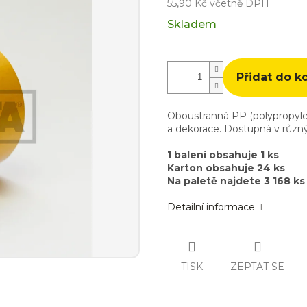
55,90 Kč včetně DPH
Měrná
Skladem
cena:
Přidat do k
Oboustranná PP (polypropyle
a dekorace. Dostupná v různýc
1 balení obsahuje 1 ks
Karton obsahuje 24 ks
Na paletě najdete 3 168 ks
Detailní informace
TISK
ZEPTAT SE