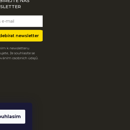
BÍREJTE NÁŠ
SLETTER
debírat newsletter
ím k newsletteru
jete, že souhlasíte se
váním osobních údajů.
ouhlasím