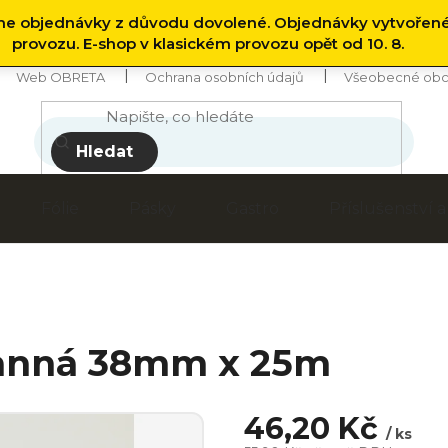
 objednávky z důvodu dovolené. Objednávky vytvořen
provozu. E-shop v klasickém provozu opět od 10. 8.
Web OBRETA
Ochrana osobních údajů
Všeobecné obc
Hledat
Fólie
Pásky
Gastro
Příslušenství
ranná 38mm x 25m
46,20 Kč
/ ks