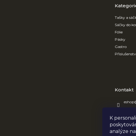
t
kategorie
Kategori
í
Tašky a sáč
Sáčky do ko
Fólie
Pásky
Gastro
Příslušenst
Kontakt
eshop
+420 7
K personal
OBRE
poskytován
obreta
analýze na