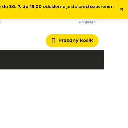
é do
30. 7. do 15:00
odešleme ještě před uzavřením
×
hodní podmínky
Cookies
Přihlášení
Nákupní
Prázdný košík
košík
 a doplňkový program