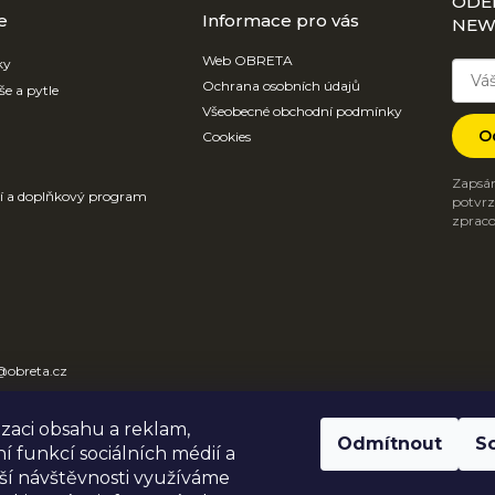
ODE
e
Informace pro vás
NEW
Web OBRETA
ky
Ochrana osobních údajů
še a pytle
Všeobecné obchodní podmínky
O
Cookies
Zapsán
ví a doplňkový program
potvrzu
zpraco
@
obreta.cz
31 612 684
izaci obsahu a reklam,
TA
Odmítnout
S
í funkcí sociálních médií a
_obaly
ší návštěvnosti využíváme