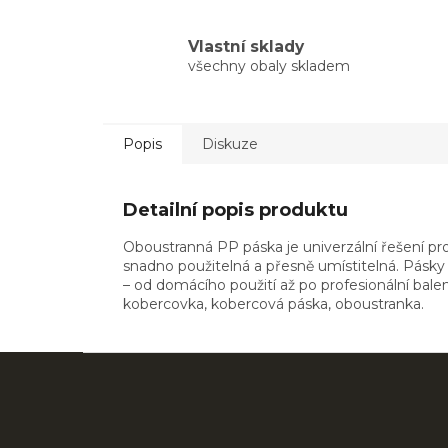
Vlastní sklady
všechny obaly skladem
Popis
Diskuze
Detailní popis produktu
Oboustranná PP páska je univerzální řešení pro
snadno použitelná a přesně umístitelná. Pásky
– od domácího použití až po profesionální bal
kobercovka, kobercová páska, oboustranka.
Z
á
p
a
Přeskočit