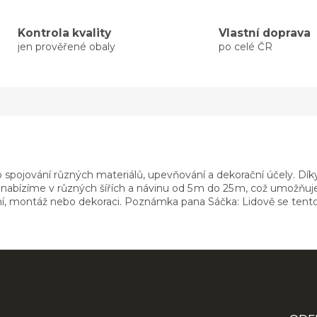
Kontrola kvality
Vlastní doprava
jen prověřené obaly
po celé ČR
 spojování různých materiálů, upevňování a dekorační účely. Díky
 nabízíme v různých šířích a návinu od 5 m do 25 m, což umožňu
ení, montáž nebo dekoraci. Poznámka pana Sáčka: Lidově se tent