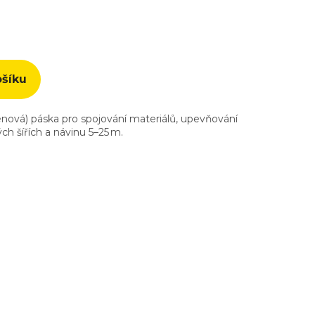
ošíku
nová) páska pro spojování materiálů, upevňování
h šířích a návinu 5–25 m.