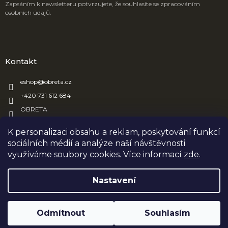
Zapsáním k newsletteru potvrzujete, že souhlasíte se zpracováním
osobních údajů.
Kontakt
eshop
@
obreta.cz
+420 731 612 684
OBRETA
obreta_obaly
K personalizaci obsahu a reklam, poskytování funkcí
sociálních médií a analýze naší návštěvnosti
využíváme soubory cookies. Více informací
zde
.
Vytvořil Shoptet
Nastavení
Copyright 2026
OBRETA
. Všechna práva vyhrazena.
Upravit
Odmítnout
Souhlasím
nastavení cookies