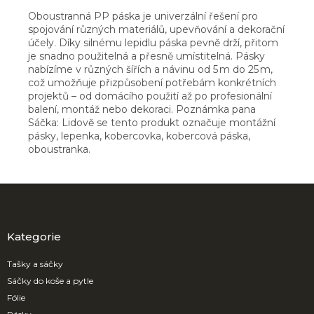
Oboustranná PP páska je univerzální řešení pro
spojování různých materiálů, upevňování a dekorační
účely. Díky silnému lepidlu páska pevně drží, přitom
je snadno použitelná a přesně umístitelná. Pásky
nabízíme v různých šířích a návinu od 5 m do 25 m,
což umožňuje přizpůsobení potřebám konkrétních
projektů – od domácího použití až po profesionální
balení, montáž nebo dekoraci. Poznámka pana
Sáčka: Lidově se tento produkt označuje montážní
pásky, lepenka, kobercovka, kobercová páska,
oboustranka.
Z
á
p
a
Kategorie
t
í
Tašky a sáčky
Sáčky do koše a pytle
Fólie