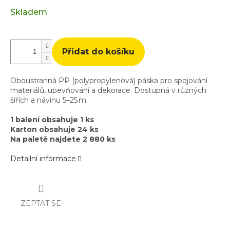
Měrná
Skladem
cena:
Přidat do košíku
Oboustranná PP (polypropylenová) páska pro spojování
materiálů, upevňování a dekorace. Dostupná v různých
šířích a návinu 5–25 m.
1 balení obsahuje 1 ks
Karton obsahuje 24 ks
Na paletě najdete 2 880 ks
Detailní informace
ZEPTAT SE