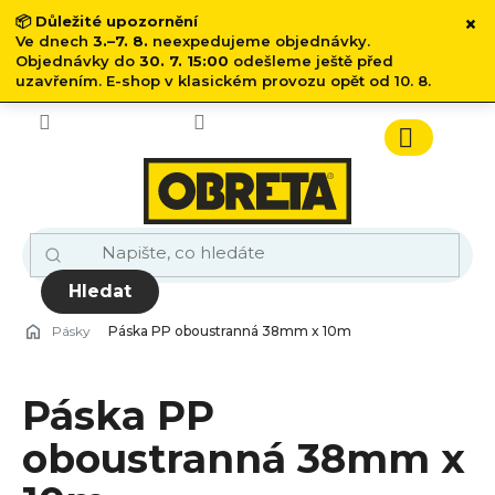
×
📦
Důležité upozornění
Ve dnech
3.–7. 8.
neexpedujeme objednávky.
Objednávky do
30. 7. 15:00
odešleme ještě před
uzavřením. E-shop v klasickém provozu opět od 10. 8.
Přejít
na
obsah
Nákupn
košík
Hledat
Pásky
Páska PP oboustranná 38mm x 10m
Páska PP
oboustranná 38mm x