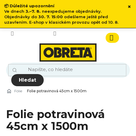
×
📦
Důležité upozornění
Ve dnech
3.–7. 8.
neexpedujeme objednávky.
Objednávky do
30. 7. 15:00
odešleme ještě před
uzavřením. E-shop v klasickém provozu opět od 10. 8.
Přejít
na
obsah
Nákupn
košík
Hledat
Fólie
Folie potravinová 45cm x 1500m
Folie potravinová
45cm x 1500m