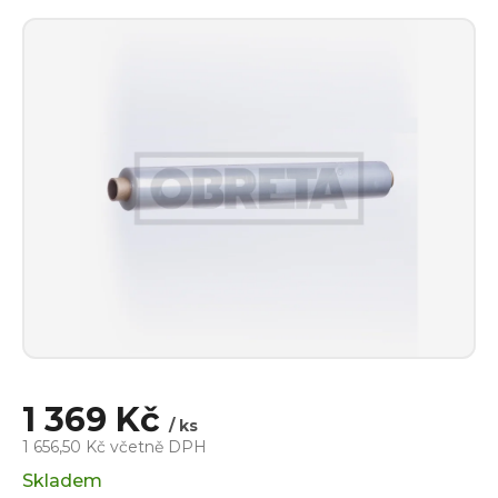
1 369 Kč
/ ks
1 656,50 Kč včetně DPH
Měrná
Skladem