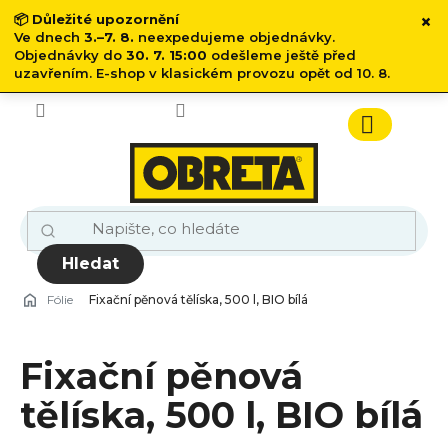
×
📦
Důležité upozornění
Ve dnech
3.–7. 8.
neexpedujeme objednávky.
Objednávky do
30. 7. 15:00
odešleme ještě před
uzavřením. E-shop v klasickém provozu opět od 10. 8.
Přejít
na
obsah
Nákupn
košík
Hledat
Fólie
Fixační pěnová tělíska, 500 l, BIO bílá
Fixační pěnová
tělíska, 500 l, BIO bílá