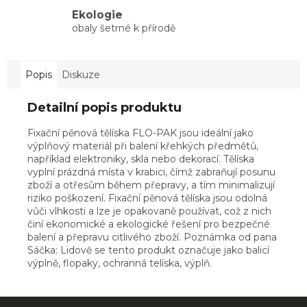
Ekologie
obaly šetrné k přírodě
Popis
Diskuze
Detailní popis produktu
Fixační pěnová tělíska FLO-PAK jsou ideální jako
výplňový materiál při balení křehkých předmětů,
například elektroniky, skla nebo dekorací. Tělíska
vyplní prázdná místa v krabici, čímž zabraňují posunu
zboží a otřesům během přepravy, a tím minimalizují
riziko poškození. Fixační pěnová tělíska jsou odolná
vůči vlhkosti a lze je opakovaně používat, což z nich
činí ekonomické a ekologické řešení pro bezpečné
balení a přepravu citlivého zboží. Poznámka od pana
Sáčka: Lidově se tento produkt označuje jako balicí
výplně, flopaky, ochranná telíska, výplň.
Z