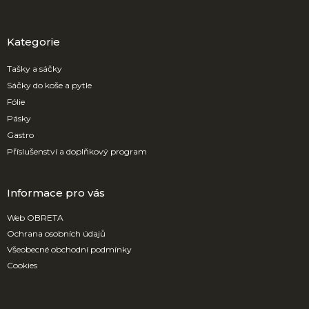
á
p
a
Kategorie
t
í
Tašky a sáčky
Sáčky do koše a pytle
Fólie
Pásky
Gastro
Příslušenství a doplňkový program
Informace pro vás
Web OBRETA
Ochrana osobních údajů
Všeobecné obchodní podmínky
Cookies