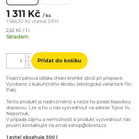
1 311 Kč
/ ks
1 586,30 Kč včetně DPH
Měrná
2,62 Kč / 1 l
cena:
Skladem
Přidat do košíku
Fixační pěnová tělíska chrání křehké zboží při přepravě.
Vyrobeno z kukuřičného škrobu (ekologická varianta k Flo-
Pak).
Tento produkt je nadrozměrný a nelze ho poslat klasickou
dopravou. Lze si ho u nás vyzvednout na adrese Tojice 14,
Nepomuk.
V případě zájmu a nemožnosti si produkt vyzvednout nás
prosím kontaktujte na email eshop@obreta.cz
1 pytel obsahuje 500 l