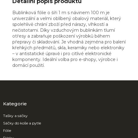
Detailní popis produktu
Bublinková fólie o šíři 1 m s návinem 100 m je
univerzální a velmi oblíbený obalový materiál, který
spolehlivě chrání zboží před nárazy, vlhkostí a
nečistotami. Díky vzduchovým bublinkám tlumí
otřesy a zabraňuje poškození výrobků během
přepravy či skladování. Je vhodná zejména pro balení
křehkých předmětů, skla, keramiky nebo elektroniky
– v antistatické úpravě i pro citlivé elektronické
komponenty. Ideální volba pro e-shopy, výrobce i
domácí použití.
Z
á
p
a
Kategorie
t
í
Tašky a sáčky
Sáčky do koše a pytle
Fólie
Pásky