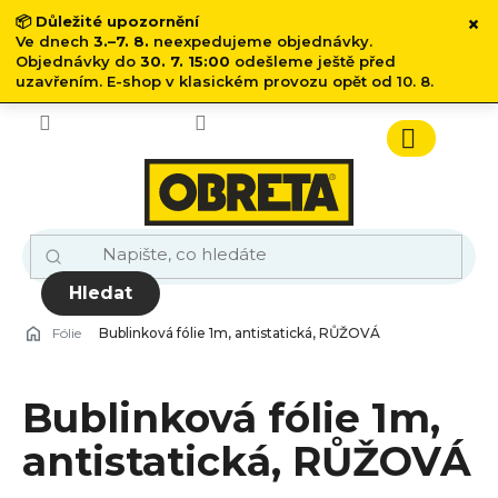
×
📦
Důležité upozornění
Ve dnech
3.–7. 8.
neexpedujeme objednávky.
Objednávky do
30. 7. 15:00
odešleme ještě před
uzavřením. E-shop v klasickém provozu opět od 10. 8.
Přejít
na
obsah
Nákupn
košík
Hledat
Fólie
Bublinková fólie 1m, antistatická, RŮŽOVÁ
Bublinková fólie 1m,
antistatická, RŮŽOVÁ