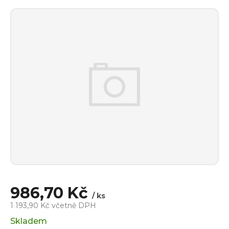
986,70 Kč
/ ks
1 193,90 Kč včetně DPH
Měrná
Skladem