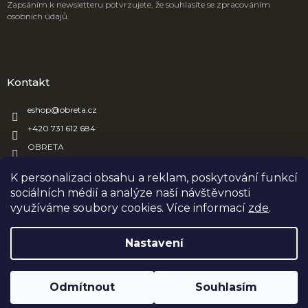
Zapsáním k newsletteru potvrzujete, že souhlasíte se zpracováním
osobních údajů.
Kontakt
eshop
@
obreta.cz
+420 731 612 684
OBRETA
obreta_obaly
K personalizaci obsahu a reklam, poskytování funkcí
sociálních médií a analýze naší návštěvnosti
využíváme soubory cookies. Více informací
zde
.
Vytvořil Shoptet
Nastavení
Copyright 2026
OBRETA
. Všechna práva vyhrazena.
Upravit
Odmítnout
Souhlasím
nastavení cookies