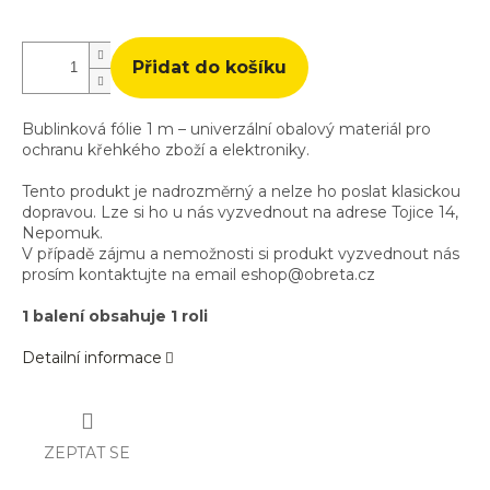
cena:
Přidat do košíku
Bublinková fólie 1 m – univerzální obalový materiál pro
ochranu křehkého zboží a elektroniky.
Tento produkt je nadrozměrný a nelze ho poslat klasickou
dopravou. Lze si ho u nás vyzvednout na adrese Tojice 14,
Nepomuk.
V případě zájmu a nemožnosti si produkt vyzvednout nás
prosím kontaktujte na email eshop@obreta.cz
1 balení obsahuje 1 roli
Detailní informace
ZEPTAT SE