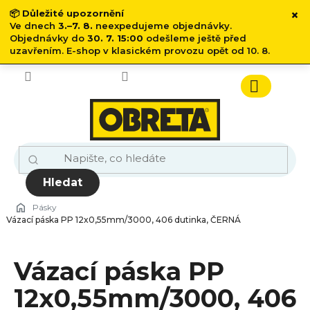
×
📦
Důležité upozornění
Ve dnech
3.–7. 8.
neexpedujeme objednávky.
Objednávky do
30. 7. 15:00
odešleme ještě před
uzavřením. E-shop v klasickém provozu opět od 10. 8.
Přejít
na
obsah
Nákupn
košík
Hledat
Pásky
Vázací páska PP 12x0,55mm/3000, 406 dutinka, ČERNÁ
Vázací páska PP
12x0,55mm/3000, 406