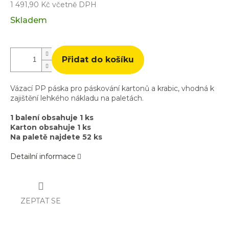
1 491,90 Kč včetně DPH
Měrná
Skladem
cena:
Přidat do košíku
Vázací PP páska pro páskování kartonů a krabic, vhodná k
zajištění lehkého nákladu na paletách.
1 balení obsahuje 1 ks
Karton obsahuje 1 ks
Na paletě najdete 52 ks
Detailní informace
ZEPTAT SE