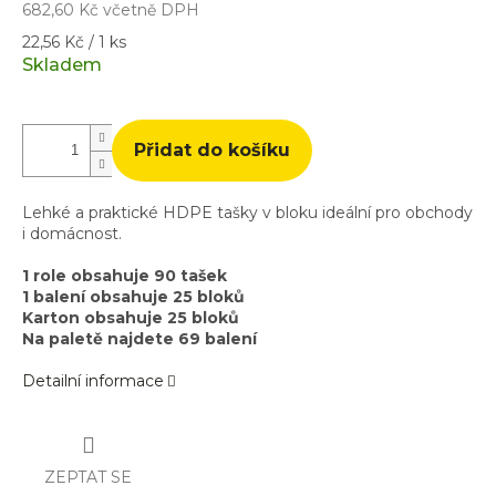
682,60 Kč včetně DPH
Měrná
22,56 Kč / 1 ks
cena:
Skladem
Přidat do košíku
Lehké a praktické HDPE tašky v bloku ideální pro obchody
i domácnost.
1 role obsahuje 90 tašek
1 balení obsahuje 25 bloků
Karton obsahuje 25 bloků
Na paletě najdete 69 balení
Detailní informace
ZEPTAT SE