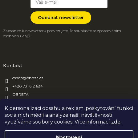
Odebírat newsletter
Zapsáním k newsletteru potvrzujete, že souhlasíte se zpracováním
osobních údajů.
Kontakt
eshop
@
obreta.cz
+420 731 612 684
OBRETA
obreta_obaly
K personalizaci obsahu a reklam, poskytování funkcí
sociálních médií a analýze naší návštěvnosti
využíváme soubory cookies. Více informací
zde
.
Vytvořil Shoptet
Nastavení