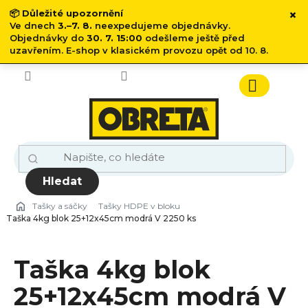
×
📦
Důležité upozornění
Ve dnech
3.–7. 8.
neexpedujeme objednávky.
Objednávky do
30. 7. 15:00
odešleme ještě před
uzavřením. E-shop v klasickém provozu opět od 10. 8.
Přejít
na
obsah
Nákupn
košík
Hledat
Tašky a sáčky
Tašky HDPE v bloku
Taška 4kg blok 25+12x45cm modrá V 2250 ks
Taška 4kg blok
25+12x45cm modrá V