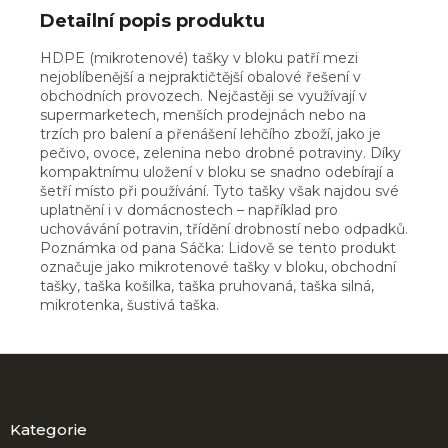
Detailní popis produktu
HDPE (mikrotenové) tašky v bloku patří mezi
nejoblíbenější a nejpraktičtější obalové řešení v
obchodních provozech. Nejčastěji se využívají v
supermarketech, menších prodejnách nebo na
trzích pro balení a přenášení lehčího zboží, jako je
pečivo, ovoce, zelenina nebo drobné potraviny. Díky
kompaktnímu uložení v bloku se snadno odebírají a
šetří místo při používání. Tyto tašky však najdou své
uplatnění i v domácnostech – například pro
uchovávání potravin, třídění drobností nebo odpadků.
Poznámka od pana Sáčka: Lidově se tento produkt
označuje jako mikrotenové tašky v bloku, obchodní
tašky, taška košilka, taška pruhovaná, taška silná,
mikrotenka, šustivá taška.
Z
á
p
a
Kategorie