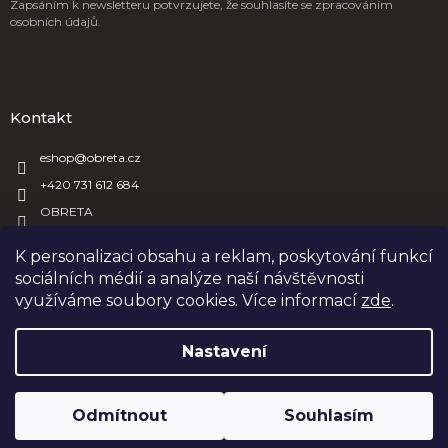
Zapsáním k newsletteru potvrzujete, že souhlasíte se zpracováním
osobních údajů.
Kontakt
eshop
@
obreta.cz
+420 731 612 684
OBRETA
obreta_obaly
K personalizaci obsahu a reklam, poskytování funkcí
sociálních médií a analýze naší návštěvnosti
využíváme soubory cookies. Více informací
zde
.
Vytvořil Shoptet
Nastavení
Copyright 2026
OBRETA
. Všechna práva vyhrazena.
Upravit
Odmítnout
Souhlasím
nastavení cookies