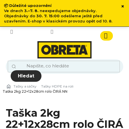
×
📦
Důležité upozornění
Ve dnech
3.–7. 8.
neexpedujeme objednávky.
Objednávky do
30. 7. 15:00
odešleme ještě před
uzavřením. E-shop v klasickém provozu opět od 10. 8.
Přejít
na
obsah
Nákupn
košík
Hledat
Tašky a sáčky
Tašky HDPE na roli
Taška 2kg 22+12x28cm rolo ČIRÁ NN
Taška 2kg
22+12x28cm rolo ČIRÁ