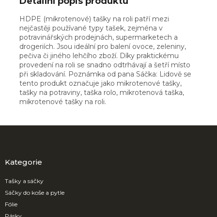
Detailní popis produktu
HDPE (mikrotenové) tašky na roli patří mezi
nejčastěji používané typy tašek, zejména v
potravinářských prodejnách, supermarketech a
drogeriích. Jsou ideální pro balení ovoce, zeleniny,
pečiva či jiného lehčího zboží. Díky praktickému
provedení na roli se snadno odtrhávají a šetří místo
při skladování. Poznámka od pana Sáčka: Lidově se
tento produkt označuje jako mikrotenové tašky,
tašky na potraviny, taška rolo, mikrotenová taška,
mikrotenové tašky na roli.
Z
á
p
a
Kategorie
t
í
Tašky a sáčky
Sáčky do koše a pytle
Fólie
Pásky