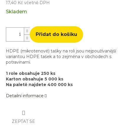
17,40 Kč včetně DPH
Měrná
Skladem
cena:
Přidat do košíku
HDPE (mikrotenové) tašky na roli jsou nejpoužívanější
variantou HDPE tašek a to zejména v obchodech s
potravinami.
1 role obsahuje 250 ks
Karton obsahuje 5 000 ks
Na paletě najdete 400 000 ks
Detailní informace
ZEPTAT SE