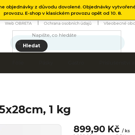
 objednávky z důvodu dovolené. Objednávky vytvořen
provozu. E-shop v klasickém provozu opět od 10. 8.
Web OBRETA
Ochrana osobních údajů
Všeobecné obc
Hledat
Fólie
Pásky
Gastro
Příslušenství
,5x28cm, 1 kg
899,90 Kč
/ ks