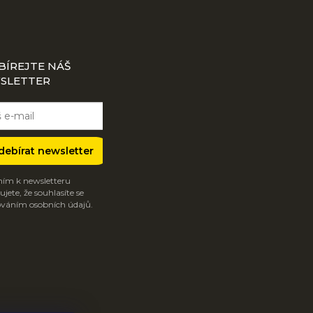
BÍREJTE NÁŠ
SLETTER
debírat newsletter
ím k newsletteru
jete, že souhlasíte se
váním osobních údajů.