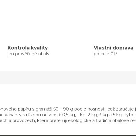
Kontrola kvality
Vlastní doprava
jen prověřené obaly
po celé ČR
hového papíru s gramáží 50 – 90 g podle nosnosti, což zaručuje j
 varianty s různou nosností: 0,5 kg, 1 kg, 2 kg, 3 kg a 5 kg. Tyto p
ch a provozech, které preferují ekologické a tradiční obalové řeš