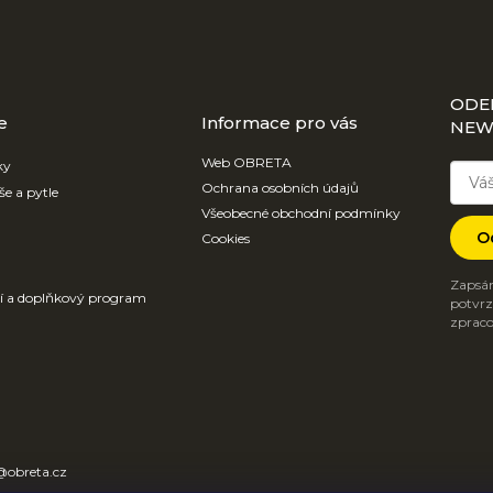
ODE
e
Informace pro vás
NEW
Web OBRETA
ky
Ochrana osobních údajů
še a pytle
Všeobecné obchodní podmínky
O
Cookies
Zapsán
ví a doplňkový program
potvrzu
zpraco
@
obreta.cz