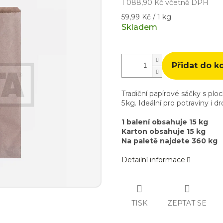
1 088,90 Kč včetně DPH
Měrná
59,99 Kč / 1 kg
cena:
Skladem
Přidat do k
Tradiční papírové sáčky s p
5 kg. Ideální pro potraviny i d
1 balení obsahuje 15 kg
Karton obsahuje 15 kg
Na paletě najdete 360 kg
Detailní informace
TISK
ZEPTAT SE