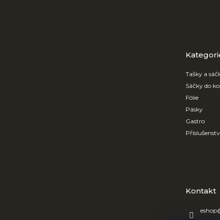
Z
á
p
a
t
Přeskočit
kategorie
Kategori
í
Tašky a sáč
Sáčky do ko
Fólie
Pásky
Gastro
Příslušenst
Kontakt
eshop