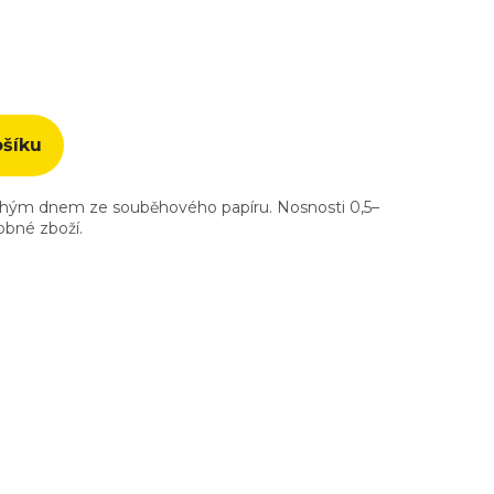
ošíku
lochým dnem ze souběhového papíru. Nosnosti 0,5–
robné zboží.