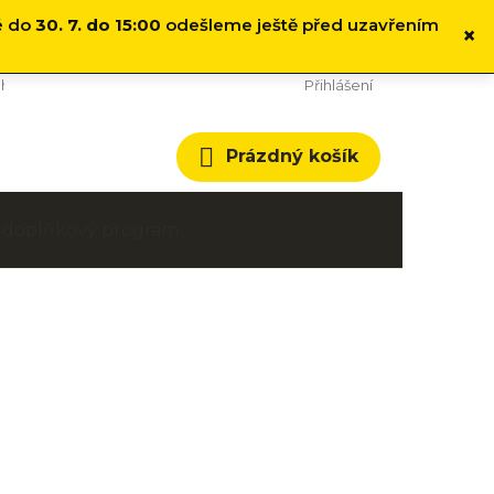
é do
30. 7. do 15:00
odešleme ještě před uzavřením
×
hodní podmínky
Cookies
Přihlášení
Nákupní
Prázdný košík
košík
 a doplňkový program