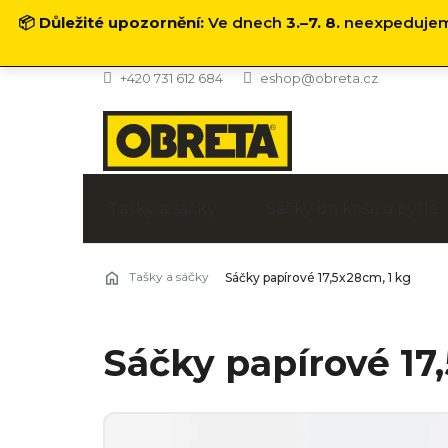
📦
Důležité upozornění:
Ve dnech
3.–7. 8.
neexpedujeme
Přejít
+420 731 612 684
eshop@obreta.cz
na
obsah
Tašky a sáčky
Sáčky do koše a pytle
Tašky a sáčky
Sáčky papírové 17,5x28cm, 1 kg
Sáčky papírové 17