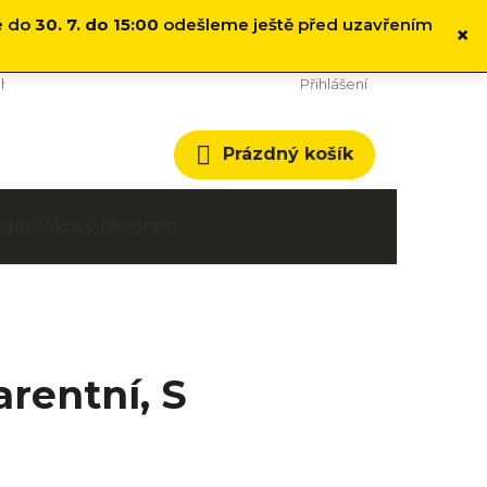
é do
30. 7. do 15:00
odešleme ještě před uzavřením
×
hodní podmínky
Cookies
Přihlášení
Nákupní
Prázdný košík
košík
 a doplňkový program
rentní, S