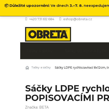
📦
Důležité upozornění:
Ve dnech
3.–7. 8.
neexpedujeme
Přejít
+420 731 612 684
eshop@obreta.cz
na
obsah
Tašky a sáčky
Sáčky do koše a pytle
Tašky a sáčky
Sáčky LDPE rychlozavírací 8x12cm, 
Sáčky LDPE rychlo
POPISOVACÍMI PR
Značka:
BETA