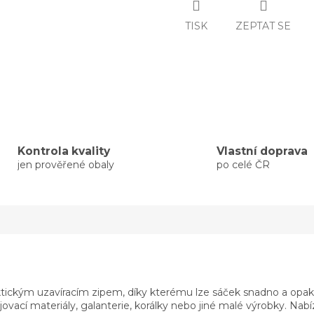
TISK
ZEPTAT SE
Kontrola kvality
Vlastní doprava
jen prověřené obaly
po celé ČR
ickým uzavíracím zipem, díky kterému lze sáček snadno a opakovan
ovací materiály, galanterie, korálky nebo jiné malé výrobky. Nabí