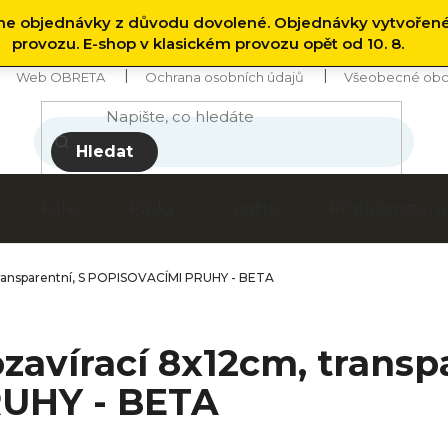
 objednávky z důvodu dovolené. Objednávky vytvořen
provozu. E-shop v klasickém provozu opět od 10. 8.
Web OBRETA
Ochrana osobních údajů
Všeobecné obc
Hledat
Fólie
Pásky
Gastro
Příslušenství
transparentní, S POPISOVACÍMI PRUHY - BETA
zavírací 8x12cm, transpa
UHY - BETA