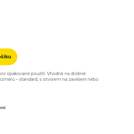
ošíku
pro opakované použití. Vhodné na drobné
 rozměrů – standard, s otvorem na zavěšení nebo
ení