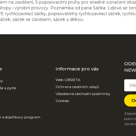
rem na zavěšení, S popisovacími pruhy pro snadné označení obsah
opy i výrobní provozy. Poznámka od pana Sáčka: Lidově se tento
E rychlozavírací sáčky, popisovatelný rychlozavírací sáček, rychl
 sáček, sáček se závěsem, sáček s dírkou.
ODE
e
Informace pro vás
NEW
Web OBRETA
ky
Ochrana osobních údajů
še a pytle
Všeobecné obchodní podmínky
O
Cookies
Zapsán
ví a doplňkový program
potvrzu
zpraco