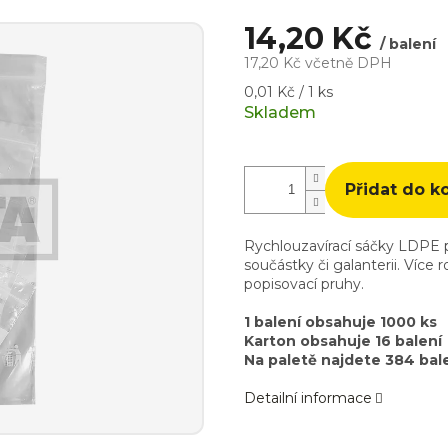
14,20 Kč
/ balení
17,20 Kč včetně DPH
Měrná
0,01 Kč / 1 ks
cena:
Skladem
Přidat do k
Rychlouzavírací sáčky LDPE 
součástky či galanterii. Více
popisovací pruhy.
1 balení obsahuje 1000 ks
Karton obsahuje 16 balení
Na paletě najdete 384 bal
Detailní informace