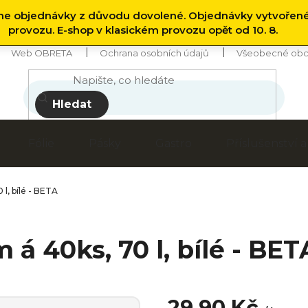
 objednávky z důvodu dovolené. Objednávky vytvořen
provozu. E-shop v klasickém provozu opět od 10. 8.
Web OBRETA
Ochrana osobních údajů
Všeobecné obc
Hledat
Fólie
Pásky
Gastro
Příslušenství
l, bílé - BETA
á 40ks, 70 l, bílé - BET
29,90 Kč