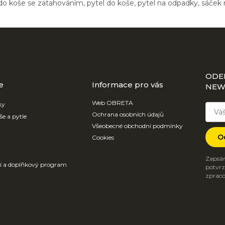
do koše se zatahováním, pytel do koše, pytel na odpadky, sáček 
ODE
e
Informace pro vás
NEW
Web OBRETA
ky
Ochrana osobních údajů
še a pytle
Všeobecné obchodní podmínky
O
Cookies
Zapsán
ví a doplňkový program
potvrzu
zpraco