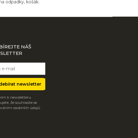
na odpadky, košák.
BÍREJTE NÁŠ
SLETTER
debírat newsletter
ím k newsletteru
jete, že souhlasíte se
váním osobních údajů.