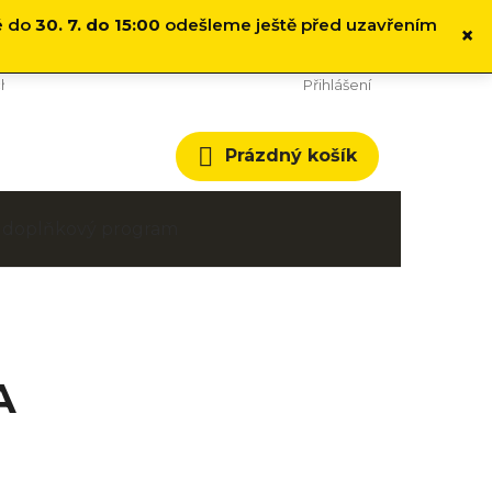
é do
30. 7. do 15:00
odešleme ještě před uzavřením
×
hodní podmínky
Cookies
Přihlášení
Nákupní
Prázdný košík
košík
 a doplňkový program
A