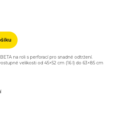
ošíku
ETA na roli s perforací pro snadné odtržení.
Dostupné velikosti od 45×52 cm (16 l) do 63×85 cm
í