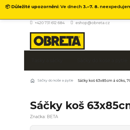
📦
Důležité upozornění:
Ve dnech
3.–7. 8.
neexpedujeme
Přejít
+420 731 612 684
eshop@obreta.cz
na
obsah
Tašky a sáčky
Sáčky do koše a pytle
Sáčky do koše a pytle
Sáčky koš 63x85cm á 40ks, 70 
Sáčky koš 63x85cm 
Značka:
BETA