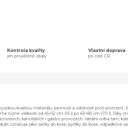
Kontrola kvality
Vlastní doprava
jen prověřené obaly
po celé ČR
kou kvalitou materiálu, pevností a odolností proti protržení. Js
me různé velikosti od 45×52 cm (16 l) po 63×85 cm (70 l). Díky zn
ostech, kancelářích i gastro provozech. Ideální volba tam, kde j
kt označuje jako sáčky do koše, pytlíky do koše, odpadkové sáčk