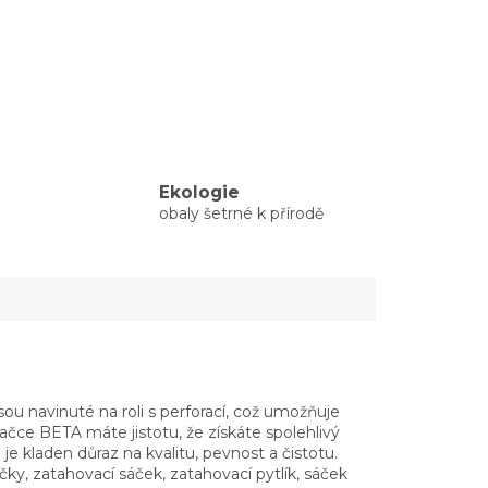
Ekologie
obaly šetrné k přírodě
ou navinuté na roli s perforací, což umožňuje
ačce BETA máte jistotu, že získáte spolehlivý
e kladen důraz na kvalitu, pevnost a čistotu.
y, zatahovací sáček, zatahovací pytlík, sáček