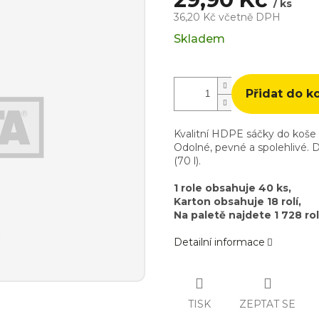
/ ks
36,20 Kč včetně DPH
Měrná
Skladem
cena:
Přidat do k
Kvalitní HDPE sáčky do koše B
Odolné, pevné a spolehlivé. 
(70 l).
1 role obsahuje 40 ks,
Karton obsahuje 18 rolí,
Na paletě najdete 1 728 rol
Detailní informace
TISK
ZEPTAT SE