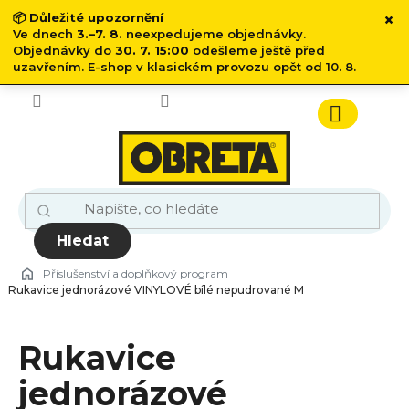
×
📦
Důležité upozornění
Ve dnech
3.–7. 8.
neexpedujeme objednávky.
Objednávky do
30. 7. 15:00
odešleme ještě před
uzavřením. E-shop v klasickém provozu opět od 10. 8.
Přejít
na
obsah
Nákupn
košík
Hledat
Příslušenství a doplňkový program
Rukavice jednorázové VINYLOVÉ bílé nepudrované M
Rukavice
jednorázové