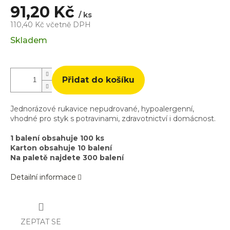
91,20 Kč
/ ks
110,40 Kč včetně DPH
Měrná
Skladem
cena:
Přidat do košíku
Jednorázové rukavice nepudrované, hypoalergenní,
vhodné pro styk s potravinami, zdravotnictví i domácnost.
1 balení obsahuje 100 ks
Karton obsahuje 10 balení
Na paletě najdete 300 balení
Detailní informace
ZEPTAT SE