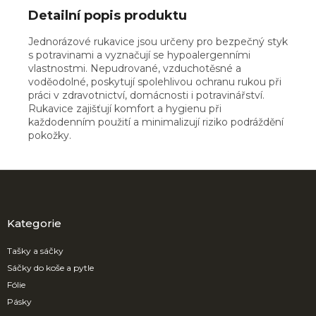
Detailní popis produktu
Jednorázové rukavice jsou určeny pro bezpečný styk
s potravinami a vyznačují se hypoalergenními
vlastnostmi. Nepudrované, vzduchotěsné a
voděodolné, poskytují spolehlivou ochranu rukou při
práci v zdravotnictví, domácnosti i potravinářství.
Rukavice zajišťují komfort a hygienu při
každodenním použití a minimalizují riziko podráždění
pokožky.
Z
á
p
a
Kategorie
t
í
Tašky a sáčky
Sáčky do koše a pytle
Fólie
Pásky