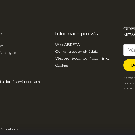
ODE
e
Informace pro vás
NEW
Web OBRETA
ky
Ochrana osobních údajů
še a pytle
Všeobecné obchodní podmínky
O
Cookies
Zapsán
ví a doplňkový program
potvrzu
zpraco
@
obreta.cz