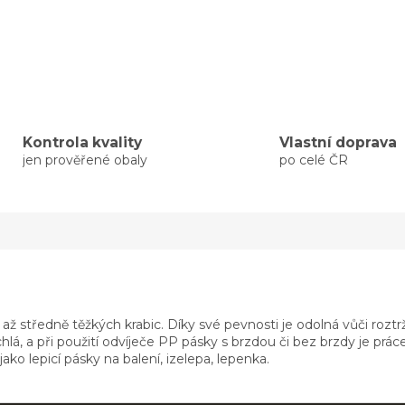
Kontrola kvality
Vlastní doprava
jen prověřené obaly
po celé ČR
h až středně těžkých krabic. Díky své pevnosti je odolná vůči rozt
lá, a při použití odvíječe PP pásky s brzdou či bez brzdy je prác
ko lepicí pásky na balení, izelepa, lepenka.