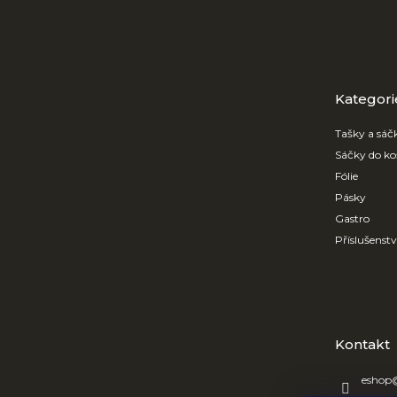
Z
á
p
a
t
Přeskočit
kategorie
Kategori
í
Tašky a sáč
Sáčky do ko
Fólie
Pásky
Gastro
Příslušenst
Kontakt
eshop