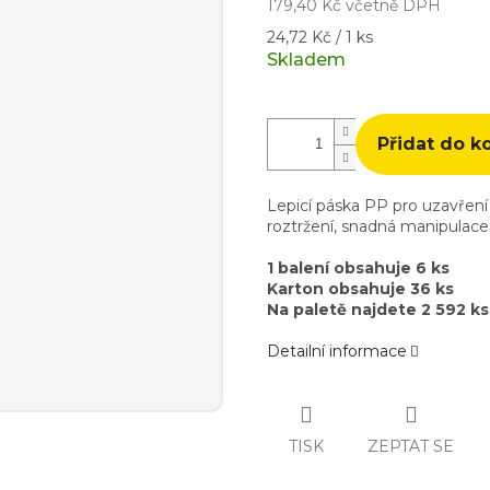
179,40 Kč včetně DPH
Měrná
24,72 Kč / 1 ks
cena:
Skladem
Přidat do k
Lepicí páska PP pro uzavření 
roztržení, snadná manipulace.
1 balení obsahuje 6 ks
Karton obsahuje 36 ks
Na paletě najdete 2 592 ks
Detailní informace
TISK
ZEPTAT SE