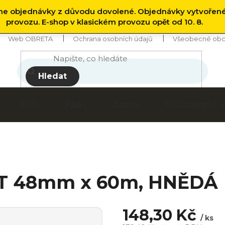
 objednávky z důvodu dovolené. Objednávky vytvořen
provozu. E-shop v klasickém provozu opět od 10. 8.
Web OBRETA
Ochrana osobních údajů
Všeobecné obc
Hledat
Fólie
Pásky
Gastro
Příslušenství
T 48mm x 60m, HNĚDÁ
148,30 Kč
/ ks