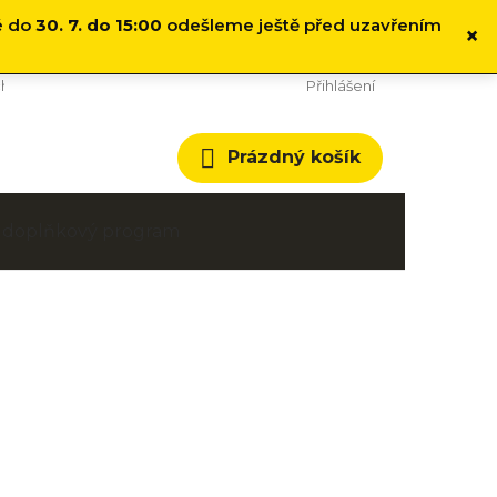
é do
30. 7. do 15:00
odešleme ještě před uzavřením
×
hodní podmínky
Cookies
Přihlášení
Nákupní
Prázdný košík
košík
 a doplňkový program