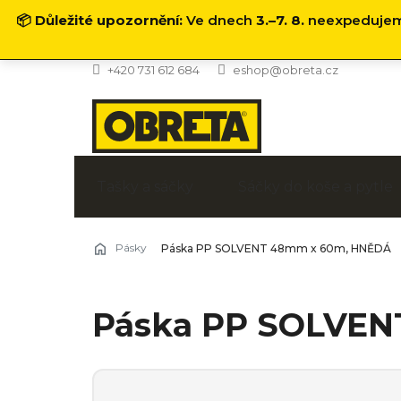
📦
Důležité upozornění:
Ve dnech
3.–7. 8.
neexpedujeme
Přejít
+420 731 612 684
eshop@obreta.cz
na
obsah
Tašky a sáčky
Sáčky do koše a pytle
Pásky
Páska PP SOLVENT 48mm x 60m, HNĚDÁ
Páska PP SOLVEN