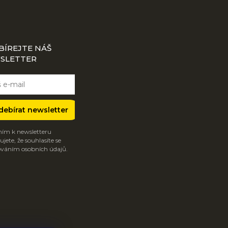
BÍREJTE NÁŠ
SLETTER
debírat newsletter
ím k newsletteru
jete, že souhlasíte se
váním osobních údajů.