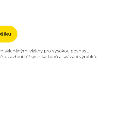
ošíku
ím skleněnými vlákny pro vysokou pevnost.
tě, uzavření těžkých kartonů a svázání výrobků.