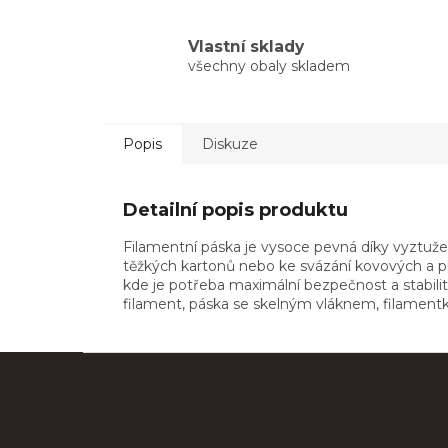
Vlastní sklady
všechny obaly skladem
Popis
Diskuze
Detailní popis produktu
Filamentní páska je vysoce pevná díky vyztuže
těžkých kartonů nebo ke svázání kovových a plas
kde je potřeba maximální bezpečnost a stabil
filament, páska se skelným vláknem, filamentk
Z
á
p
a
Přeskočit