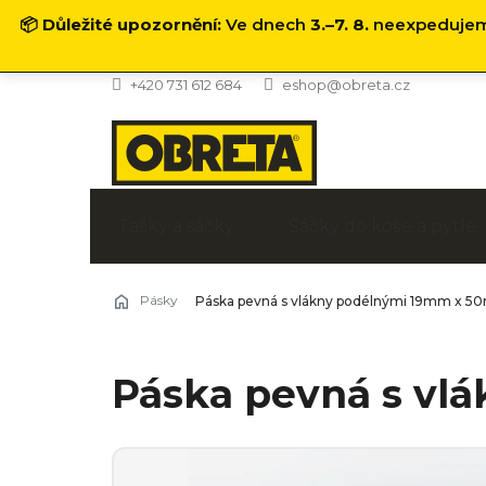
📦
Důležité upozornění:
Ve dnech
3.–7. 8.
neexpedujeme
Přejít
+420 731 612 684
eshop@obreta.cz
na
obsah
Tašky a sáčky
Sáčky do koše a pytle
Pásky
Páska pevná s vlákny podélnými 19mm x 5
Páska pevná s vl