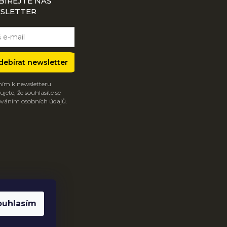
BÍREJTE NÁŠ
SLETTER
debírat newsletter
ím k newsletteru
jete, že souhlasíte se
váním osobních údajů.
ouhlasím