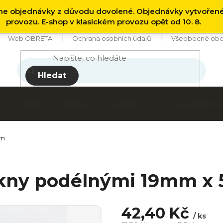
 objednávky z důvodu dovolené. Objednávky vytvořen
provozu. E-shop v klasickém provozu opět od 10. 8.
Web OBRETA
Ochrana osobních údajů
Všeobecné obc
Hledat
Fólie
Pásky
Gastro
Příslušenství
0m
ákny podélnými 19mm x
42,40 Kč
/ ks