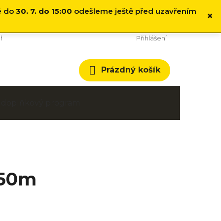
é do
30. 7. do 15:00
odešleme ještě před uzavřením
×
hodní podmínky
Cookies
Přihlášení
Nákupní
Prázdný košík
košík
 a doplňkový program
 50m