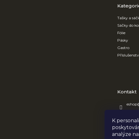
t
kategorie
Kategori
í
Tašky a sáč
Sáčky do ko
Fólie
Pásky
Gastro
Příslušenst
Kontakt
eshop
+420 7
K personal
OBRE
poskytován
obreta
analýze na