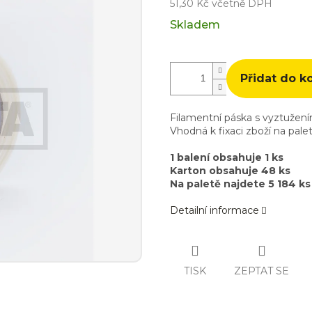
51,30 Kč včetně DPH
Měrná
Skladem
cena:
Přidat do k
Filamentní páska s vyztužen
Vhodná k fixaci zboží na pale
1 balení obsahuje 1 ks
Karton obsahuje 48 ks
Na paletě najdete 5 184 ks
Detailní informace
TISK
ZEPTAT SE