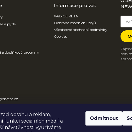
ODE
e
Informace pro vás
NEW
Web OBRETA
ky
Ochrana osobních údajů
še a pytle
Všeobecné obchodní podmínky
O
Cookies
Zapsán
ví a doplňkový program
potvrzu
zpraco
@
obreta.cz
31 612 684
izaci obsahu a reklam,
TA
Odmítnout
S
í funkcí sociálních médií a
_obaly
ší návštěvnosti využíváme