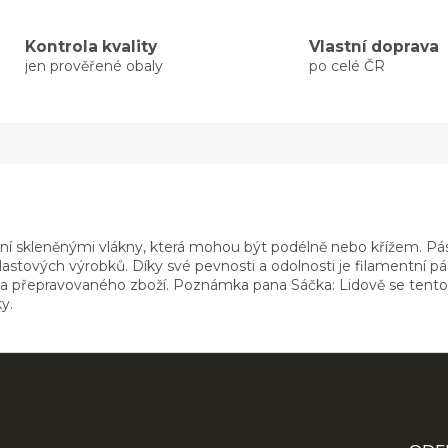
Kontrola kvality
Vlastní doprava
jen prověřené obaly
po celé ČR
ní skleněnými vlákny, která mohou být podélně nebo křížem. Páska
tových výrobků. Díky své pevnosti a odolnosti je filamentní páska
ita přepravovaného zboží. Poznámka pana Sáčka: Lidově se tento
y.