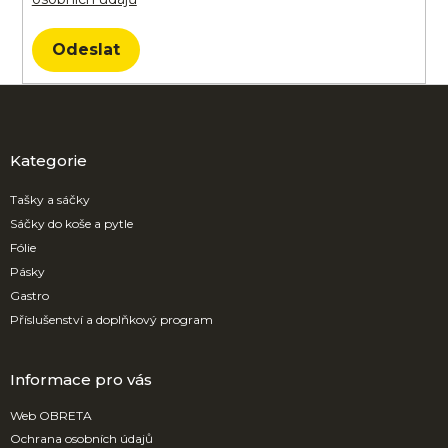
Odeslat
Z
á
p
a
Kategorie
t
í
Tašky a sáčky
Sáčky do koše a pytle
Fólie
Pásky
Gastro
Příslušenství a doplňkový program
Informace pro vás
Web OBRETA
Ochrana osobních údajů