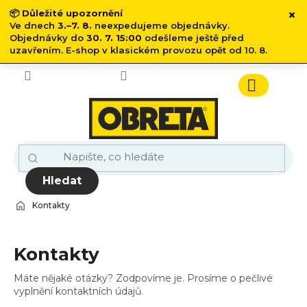
×
📦
Důležité upozornění
Ve dnech
3.–7. 8.
neexpedujeme objednávky.
Objednávky do
30. 7. 15:00
odešleme ještě před
uzavřením. E-shop v klasickém provozu opět od 10. 8.
Přejít
na
obsah
Nákupn
košík
Hledat
Kontakty
Kontakty
Máte nějaké otázky? Zodpovíme je. Prosíme o pečlivé
vyplnění kontaktních údajů.