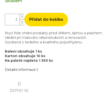
Měrná
Skladem
cena:
Přidat do košíku
Krycí folie chrání produkty před vlhkem, špínou a prachem.
Ideální při malování, rekonstrukcích a renovacích.
Vyrobená z tenkého a kvalitního polyethylenu.
Balení obsahuje 1 ks
Karton obsahuje 10 ks
Na paletě najdete 1 350 ks
Detailní informace
ZEPTAT SE