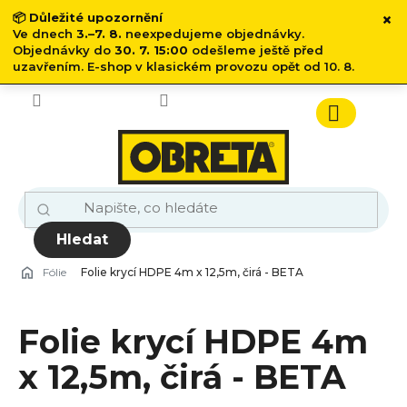
×
📦
Důležité upozornění
Ve dnech
3.–7. 8.
neexpedujeme objednávky.
Objednávky do
30. 7. 15:00
odešleme ještě před
uzavřením. E-shop v klasickém provozu opět od 10. 8.
Přejít
na
obsah
Nákupn
košík
Hledat
Fólie
Folie krycí HDPE 4m x 12,5m, čirá - BETA
Folie krycí HDPE 4m
x 12,5m, čirá - BETA