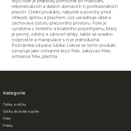
Krycí folie je praktický pomocník při malování,
rekonstrukcích a dalších domácích či profesionálních
pracích. Chrání produkty, nábytek a povrchy před
vlhkostí, špínou a prachem, což usnadňuje úklid a
zachovává čistotu pracovního prostoru. Folie je
vyrobena z tenkého a kvalitního polyethylenu, který
je pevný, odolný a zároveň lehký, takže se snadno
rozprostře a manipulace s ní je jednoduchá.
Poznámka od pana Sáčka: Lidově se tento produkt
označuje jako ochranné krycí fólie, zakrývací fólie,
ochranná fólie, plachta.
Z
á
p
a
Kategorie
t
í
Tašky a sáčky
Sáčky do koše a pytle
Fólie
Pásky