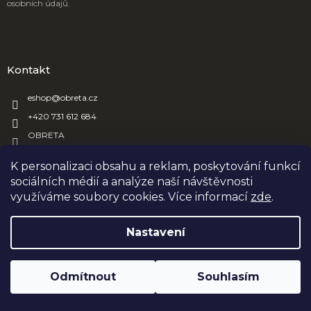
osobních údajů.
Kontakt
eshop
@
obreta.cz
+420 731 612 684
OBRETA
obreta_obaly
K personalizaci obsahu a reklam, poskytování funkcí
sociálních médií a analýze naší návštěvnosti
využíváme soubory cookies. Více informací
zde
.
Vytvořil Shoptet
Nastavení
Copyright 2026
OBRETA
. Všechna práva vyhrazena.
Upravit
Odmítnout
Souhlasím
nastavení cookies